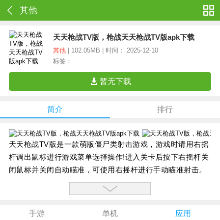
其他
天天枪战TV版，枪战天天枪战TV版apk下载
其他
| 102.05MB | 时间： 2025-12-10
标签：
暂无下载
简介
排行
天天枪战TV版是一款萌版僵尸类射击游戏，游戏时请用右摇
杆调出鼠标进行游戏菜单选择操作!进入关卡后按下右摇杆关
闭鼠标并关闭自动瞄准，可使用右摇杆进行手动瞄准射击。
2029年，星云共和国安全局秘密启动反人类计划，代号“变种
人”。十年后，一种名为“噬灵"的病毒扩散，丧尸大战一触即
发。战斗还是死亡?你来选择!游戏深入营造“生化丧尸”类题材
手游
单机
应用