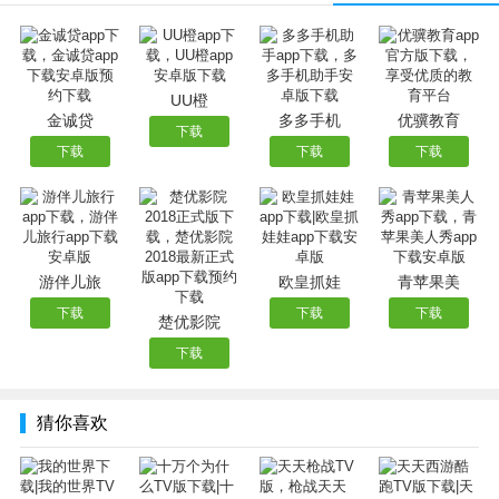
的恐怖气氛，华丽酷炫的特技、全新的竞技模式、百余种枪
械选择，血色萝莉带你进入极限微操的终极盛宴。
UU橙
金诚贷
多多手机
优骥教育
下载
下载
下载
下载
游伴儿旅
欧皇抓娃
青苹果美
下载
下载
下载
楚优影院
下载
猜你喜欢