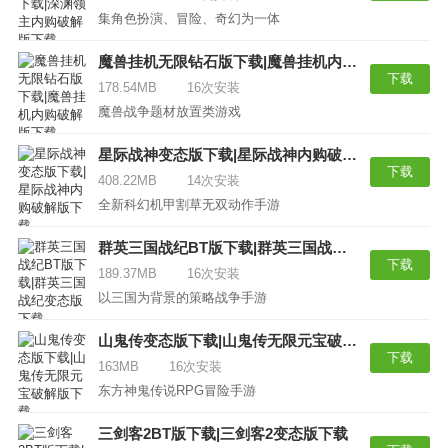
集角色扮演、冒险、奇幻为一体
魔兽挂机无限钻石版下载|魔兽挂机内购破解版下载
下载
178.54MB
16次安装
魔兽战争题材放置类游戏
星际战神变态版下载|星际战神内购破解版下载
下载
408.22MB
14次安装
全新科幻机甲割草无双动作手游
群英三国战纪BT版下载|群英三国战纪变态版下载
下载
189.37MB
16次安装
以三国为背景的策略战争手游
山鬼传变态版下载|山鬼传无限元宝破解版下载
下载
163MB
16次安装
东方神鬼传说RPG冒险手游
三剑客2BT版下载|三剑客2变态版下载