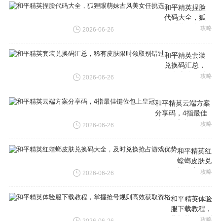
和平精英捏脸
代码大全，狐
狸眼萌妹古风
攻略
2026-06-26
美女任挑选
和平精英套装
兑换码汇总，
稀有皮肤限时
攻略
2026-06-26
领取别错过
和平精英云端方案
分享码，4指最佳
键位包上皇冠
攻略
2026-06-26
和平精英红
螳螂皮肤兑
换码大全，
攻略
2026-06-26
及时兑换抢
占游戏优势
和平精英体验
服下载教程，
掌握抢号规则
攻略
2026-06-26