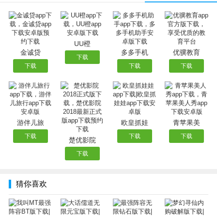
1、第一人称视觉射击，超刺激真实枪战快感；
2、融入生存、RPG、射击等多种趣味玩法；
3、玩家将通过自己的实力在荒野世界生存下去。
UU橙
金诚贷
多多手机
优骥教育
下载
下载
下载
下载
游伴儿旅
欧皇抓娃
青苹果美
下载
下载
下载
楚优影院
下载
猜你喜欢