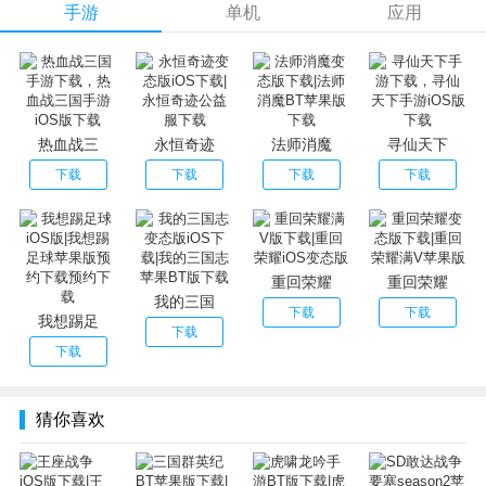
手游
单机
应用
【游戏福利】：
★充值比例1:300，满50以上额外送50%；
★登陆赠送VIP5、5000元宝、50W铜钱；
★豪华礼包送送送！登录即送5000军魂，粮草5000，刘备
*1；
热血战三
永恒奇迹
法师消魔
寻仙天下
★充值元宝，首次充值任意档次金额，获得元宝奖励；
下载
下载
下载
下载
★大幅度提升月卡奖励，30元购买立即获得9000元宝，每日
赠送1000元宝；
★每日登陆奖励、升级奖励提升20倍！活动奖励提高20倍！
怎么都是赚！
重回荣耀
重回荣耀
★探囊取物，限时宝箱，海量奖励拿到手软！
我的三国
下载
下载
我想踢足
★世界boss，夺帅奖励疯狂加倍！
下载
下载
猜你喜欢