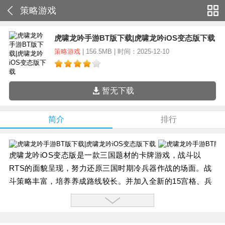
策略游戏
虎啸龙吟手游BT版下载|虎啸龙吟iOS变态版下载
策略游戏
| 156.5MB | 时间：2025-12-10
暂无下载
简介
排行
虎啸龙吟iOS变态版是一款三国题材的卡牌游戏，战斗以
RTS的面貌呈现，努力还原三国时期冷兵器作战的场面。战
斗策略丰富，培养养成路线较长。并加入全新的15宫格、兵
种相克以及锦囊妙计等系统，通过每次战局那变幻莫测的排
兵布阵，运用卡牌+RPG+SLG三重创新玩法并以3D场景展
现在大家面前。