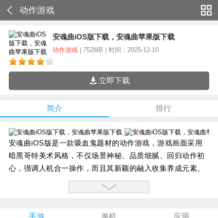
动作游戏
安魂曲iOS版下载，安魂曲苹果版下载
动作游戏
| 752MB | 时间：2025-12-10
立即下载
简介
排行
安魂曲iOS版是一款吸血鬼题材的动作游戏，游戏画面采用
暗黑哥特美术风格，不仅场景神秘、品质细腻、回归动作初
心，强调人机合一操作，而且其新颖的融入收集养成元素。
保留了传统横版动作游戏紧张刺激的经典闯关玩法，同时加
入千万玩家青睐的猛料内容，搭配兵器，技能及角色的长线
成长，为玩家提供丰富的追求目标。
手游
单机
应用