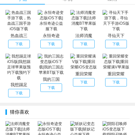
200倍元宝充值返利，10元当200元花；
人物升级速度翻倍，竞技场及副本奖励翻倍，每日任务奖励
10倍提升；
登录七天狂欢豪礼送不停，大量铜钱、绝世装备、极品神女
等你来拿；
热血战三
永恒奇迹
法师消魔
寻仙天下
首冲任意金额送极品光武神器、炫酷羽翼，海量装备材料连
下载
下载
下载
下载
送三天！！
重回荣耀
重回荣耀
我的三国
下载
下载
我想踢足
下载
下载
猜你喜欢