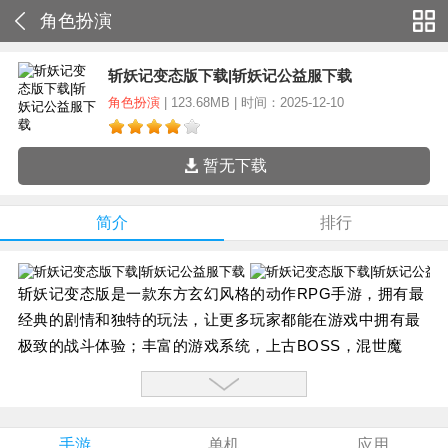
角色扮演
斩妖记变态版下载|斩妖记公益服下载
角色扮演
| 123.68MB | 时间：2025-12-10
暂无下载
简介
排行
斩妖记变态版是一款东方玄幻风格的动作RPG手游，拥有最
经典的剧情和独特的玩法，让更多玩家都能在游戏中拥有最
极致的战斗体验；丰富的游戏系统，上古BOSS，混世魔
王，统统击之，五行战场，唯我独尊，开启你的暗黑之旅。
游戏福利：
上线送V4、8888绑定元宝、 100W铜钱；
手游
单机
应用