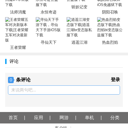
斩妖记变
法师消魔
永恒奇迹
阴阳召唤
寻仙天下
逍遥江湖
热血烈焰
王者荣耀
评论
条评论
登录
0
来说两句吧...
首页
应用
网游
单机
分类
客户端
|