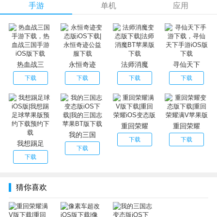
手游
单机
应用
全新玩法官阶晋级！更有军团、争霸赛、竞技夺宝等多种
PVE、PVP游戏模式。
Q萌的画面，炫酷的特效，上万套武将、装备、阵法搭配；
指点如画江山，逐鹿万里中原！
不在沉默中爆发，就在三国中变态吧！
热血战三
永恒奇迹
法师消魔
寻仙天下
下载
下载
下载
下载
重回荣耀
重回荣耀
我的三国
下载
下载
我想踢足
下载
下载
猜你喜欢