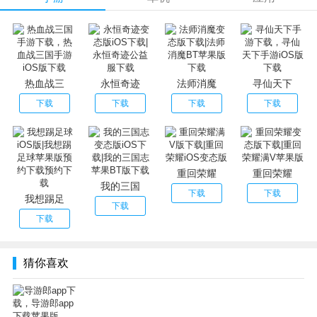
2、在线语音导览,智慧导览，旅游更方便。
3、走到哪讲到哪，让旅游变得更加有内涵。
热血战三
永恒奇迹
法师消魔
寻仙天下
下载
下载
下载
下载
重回荣耀
重回荣耀
我的三国
下载
下载
我想踢足
下载
下载
猜你喜欢