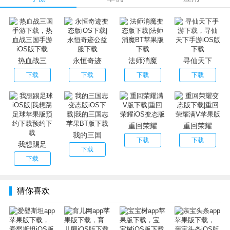
每一天。
2.【备孕模式，预测受孕几率】
科学精确的排卵算法，专业的备孕期注意事项和建议专为备
孕的你。
3.【孕期模式，280天不重样】
热血战三
永恒奇迹
法师消魔
寻仙天下
提供宝宝每天的生长数据供参考;同时告诉****变化和注意事
下载
下载
下载
下载
项。
4.【宝妈模式，萌宝成长好助手】
营养食谱、早教儿歌、睡前故事、陪伴宝宝健康成长。
v1.1.1更新内容：
重回荣耀
重回荣耀
本次更新：
我的三国
下载
下载
我想踢足
• 修复了妈妈们反馈的BUG
下载
下载
• 优化性能
近期更新：
• 新增智能推荐引擎，运用大数据算法，精准推荐最适你的
猜你喜欢
内容。
• 用户可以用手机号登录了，登录后亲宝会更懂你。
登录后还可以订阅你感兴趣的标签，收藏你喜欢的内容。