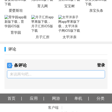
• 新增记录大姨妈等孕育小工具，可精准预测大姨妈和排卵
育儿网
宝宝树
爱婴斯坦
亲宝头条
期。
• 频道数量由4个增加到18个，例如：情感、娱乐、两性、时
尚、星座…
育学园
月子汇所
太平洋亲
评论
条评论
登录
0
来说两句吧...
首页
应用
网游
单机
分类
客户端
|