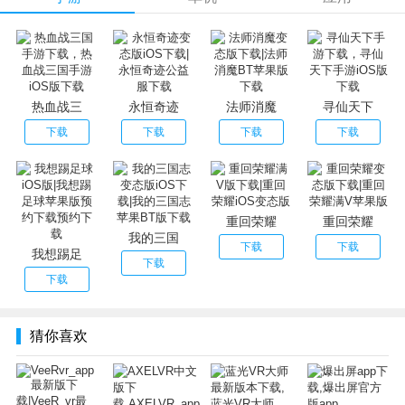
可以用智能手机观看vr内容，是面向智能手机的vr内容播放
软件。左右视差的360°可以看到视频信息对应,且为智能手机
vr用风镜,您手中的智能手机套使用,您比真实的影像的乐趣。
应用功能：
1.是日本国内的专用软件。
热血战三
永恒奇迹
法师消魔
寻仙天下
2.推荐环境下的终端也有不能使用的终端。
下载
下载
下载
下载
3.不满13岁的人，请不要使用vr模式。
4.在外观上有个人差异。异样的感觉,如果是立体看不到您请
尽量不要使用。
重回荣耀
重回荣耀
我的三国
下载
下载
我想踢足
下载
下载
猜你喜欢