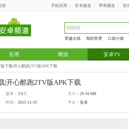
资源
手机应用
|
安卓频道
|
苹果频道
|
资
穿越火线
我的世界
口袋小镇
应用
网游
安卓TV
V版下载|开心酷跑2TV版APK下载
载|开心酷跑2TV版APK下载
版本：
3.0.5
大小：
29.34 MB
时间：
2025-12-10
平台：
安卓