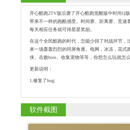
开心酷跑2TV版沿袭了开心酷跑觉醒版中时尚Q
带来不一样的跑酷感受。时间赛、距离赛、竞速
每关相应任务就可得星星奖励。
在这个全民酷跑的时代，怎能少得了对战环节，
来一场轰轰烈烈的同屏角逐。电网，冰冻，花式
侠、击败boss、收集宠物等等，你想怎么玩就怎
更新说明：
1.修复了bug;
2.完善了用户体验。
软件截图