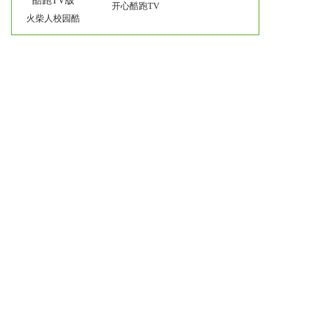
开心酷跑TV
火柴人校园酷
版下载|开心
跑下载|火柴
酷跑TV版
人校园酷跑
TV版