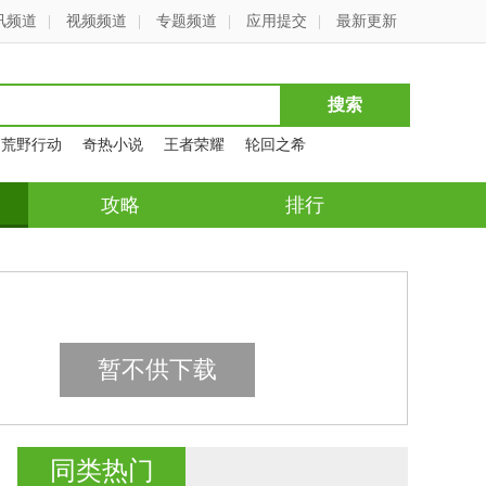
讯频道
|
视频频道
|
专题频道
|
应用提交
|
最新更新
荒野行动
奇热小说
王者荣耀
轮回之希
攻略
排行
暂不供下载
同类热门