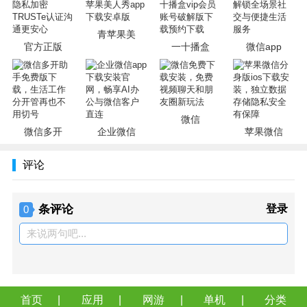
都不会收取费用。
新增视频聊天插件：视频聊天，是时候和朋友面对面
青苹果美
官方正版
一十播盒
微信app
了。
评论回复：朋友圈新增评论回复功能，发图，可选择可
见范围。
名片设计：全新的微信名片设计，让你更具个人魅力。
微信
微信多开
企业微信
苹果微信
软件特色
畅快聊天：网页版微信支持使用电脑键盘快速输入，收
评论
到新消息弹出即时提示，像上QQ一样上微信!
方便好用：微信电脑客户端可以使用快捷方式快速发起
条评论
登录
0
会话、发送文件，沟通就在一瞬间!
来说两句吧...
安全无忧：微信网页版通过手机扫描二维码登录，保证
微信帐号安全!
保护隐私：微信网页版支持隐藏联系人列表，在公共场
合使用再也不用担心被别人看到啦!
首页
应用
网游
单机
分类