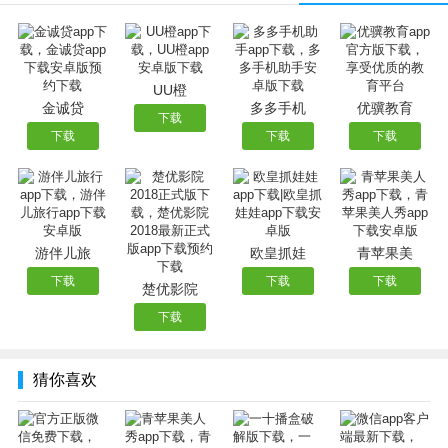
软件介绍
微信除了可以轻松的满足用户和朋友之间的交流、聊天和通
UU橙
讯之外，还有各种线上购物、微信转账、小程序以及各种小
金诚贷
多多手机
优骥教育
下载
游戏等功能。在最新的版本中软件，不仅仅是首页设计上进
下载
下载
下载
行了创新，还增加悬浮窗管理、状态栏等功能，甚至还丰富
了聊天的表情包，自带的表情会动了，更好的增加了用户之
间聊天的乐趣
软件功能
游伴儿旅
欧皇抓娃
青苹果美
下载
下载
下载
聊天方式：在微信电脑客户端中可以发送文字、语音及
楚优影院
视频信息，在使用过程中用户可以删除单条消息，也可以删
下载
除会话。
好友添加：微信电脑客户端支持查找微信号、QQ好友添
猜你喜欢
加好友、查看QQ好友添加好友、分享微信号添加好友等几
种方式。
零资费：微信电脑客户端完全免费，使用任何功能微信