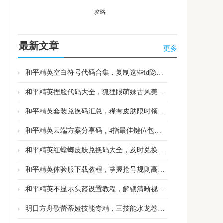
攻略
最新文章
更多
和平精英空白符号代码合集，复制这些id隐形不是问题
和平精英捏脸代码大全，狐狸眼萌妹古风美女任挑选
和平精英套装兑换码汇总，稀有皮肤限时领取别错过
和平精英云端方案分享码，4指最佳键位包上皇冠
和平精英红螳螂皮肤兑换码大全，及时兑换抢占游戏优势
和平精英体验服下载教程，掌握抢号规则高效获取资格
和平精英不显示头盔设置教程，解锁清晰视野展示专属皮肤
明日方舟歌蕾蒂娅技能专精，三技能水龙卷聚怪群伤专三质变