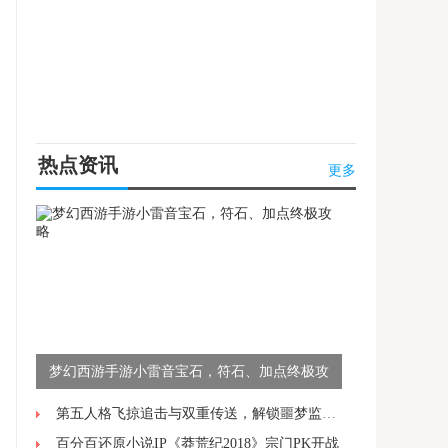
热点资讯
更多
梦幻西游手游小雷音宝石，符石、加点终极攻
略
第五人格飞掠追击与双重传送，解锁噩梦监管者的高阶操作技巧
百分百还原小说IP《莽荒纪2018》宗门PK开战