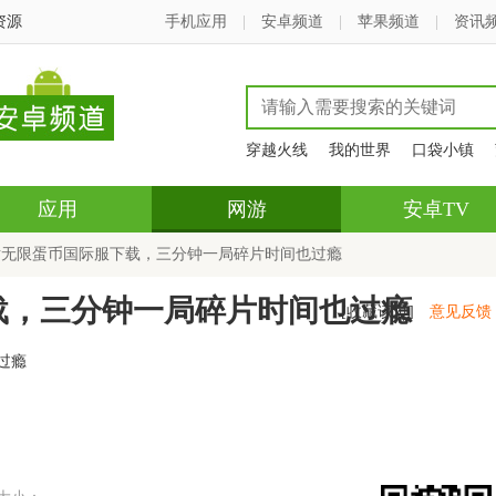
资源
手机应用
|
安卓频道
|
苹果频道
|
资讯
穿越火线
我的世界
口袋小镇
应用
网游
安卓TV
对无限蛋币国际服下载，三分钟一局碎片时间也过瘾
载，三分钟一局碎片时间也过瘾
[收藏该页]
意见反馈