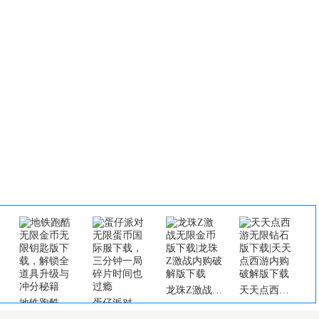
龙珠Z激战无限金币版下载|龙珠Z激战内购破解版下载
天天点西游无限钻石版下载|天天点西游内购破解版下载
地铁跑酷无限金币无限钥匙版下载，解锁全道具升级与冲分秘籍
蛋仔派对无限蛋币国际服下载，三分钟一局碎片时间也过瘾