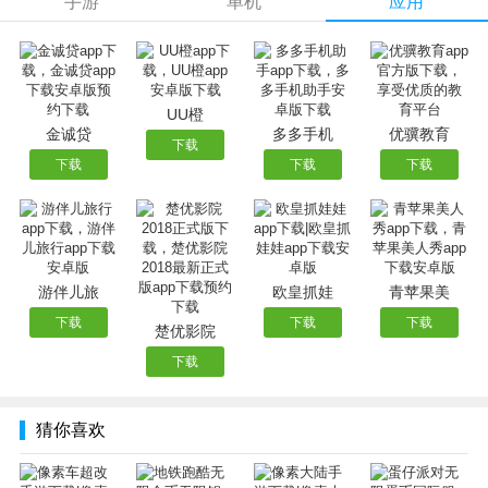
手游
单机
应用
游戏特色
1、竭尽全力冲刺！
2、躲避迎面而来的火车！
UU橙
金诚贷
多多手机
优骥教育
3、帮助高级、技巧娴熟以及毫无经验的新玩家逃避性情乖戾
下载
下载
下载
下载
的检查员及其斗牛犬的检查！
4、与冷静稳健的队友一起打造火车！
5、装饰火车并绘制生动有趣的高清图像！
6、悬浮滑板冲浪！
7、装饰已启动的jetpack！
游伴儿旅
欧皇抓娃
青苹果美
8、闪电般快速猛击特技！
下载
下载
下载
楚优影院
9、挑战并帮助您的队友！
下载
游戏亮点
猜你喜欢
1、多元文化融合
游戏中的角色和场景设计融合了不同文化的元素，让玩家在