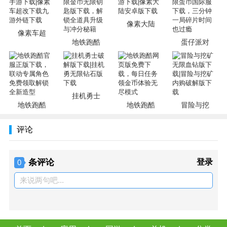
游戏中感受不同文化的魅力。
2、高自由度的游戏玩法
像素大陆
游戏中没有固定的游戏路线，玩家可以自由选择路线和收集
像素车超
金币的数量，增加了游戏的自由度和可玩性。
地铁跑酷
蛋仔派对
3、丰富的道具
游戏中有多个道具和技能，不同的道具和技能可以帮助玩家
应对不同的挑战，增加了游戏策略性和可玩性。
4、全新的音乐体验
挂机勇士
地铁跑酷
地铁跑酷
冒险与挖
游戏中采用了全新的音乐设计，让玩家在游戏中感受到不同
的音乐风格，增加了游戏的体验。
评论
玩法攻略
条评论
登录
0
滑板 ，通过双击屏幕来启动滑板，滑板会持续一段时间。在
没有滑板的情况下，角色撞到火车或者障碍等都会被**抓
来说两句吧...
住，游戏终结。但在有滑板的状态下，角色就有了一道保
险，撞到火车等的时候，滑板会消失，游戏可以继续进行。
滑板在消失的时候有几秒钟的闪烁冷却时间，闪烁结束后，