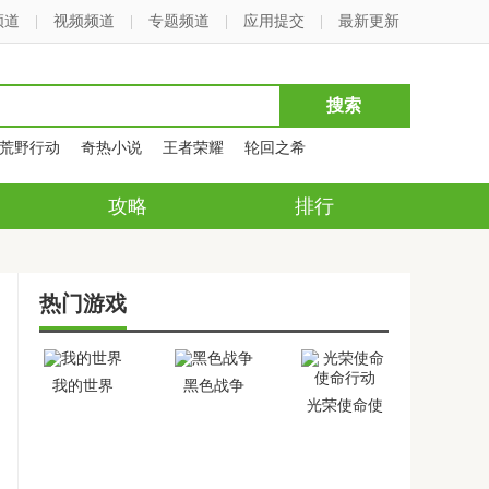
频道
|
视频频道
|
专题频道
|
应用提交
|
最新更新
荒野行动
奇热小说
王者荣耀
轮回之希
攻略
排行
热门游戏
我的世界
黑色战争
光荣使命使
命行动