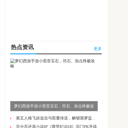
热点资讯
更多
梦幻西游手游小雷音宝石，符石、加点终极攻
略
第五人格飞掠追击与双重传送，解锁噩梦监管者的高阶操作技巧
百分百还原小说IP《莽荒纪2018》宗门PK开战