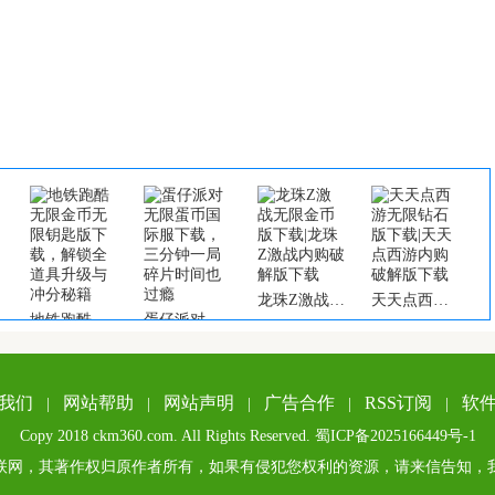
龙珠Z激战无限金币版下载|龙珠Z激战内购破解版下载
天天点西游无限钻石版下载|天天点西游内购破解版下载
地铁跑酷无限金币无限钥匙版下载，解锁全道具升级与冲分秘籍
蛋仔派对无限蛋币国际服下载，三分钟一局碎片时间也过瘾
我们
网站帮助
网站声明
广告合作
RSS订阅
软
|
|
|
|
|
Copy 2018 ckm360.com. All Rights Reserved.
蜀ICP备2025166449号-1
联网，其著作权归原作者所有，如果有侵犯您权利的资源，请来信告知，