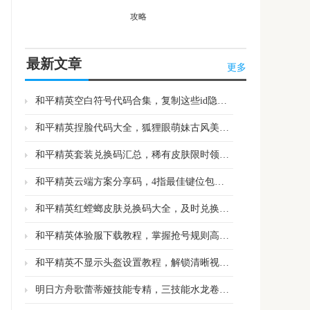
攻略
最新文章
更多
和平精英空白符号代码合集，复制这些id隐形不是问题
和平精英捏脸代码大全，狐狸眼萌妹古风美女任挑选
和平精英套装兑换码汇总，稀有皮肤限时领取别错过
和平精英云端方案分享码，4指最佳键位包上皇冠
和平精英红螳螂皮肤兑换码大全，及时兑换抢占游戏优势
和平精英体验服下载教程，掌握抢号规则高效获取资格
和平精英不显示头盔设置教程，解锁清晰视野展示专属皮肤
明日方舟歌蕾蒂娅技能专精，三技能水龙卷聚怪群伤专三质变