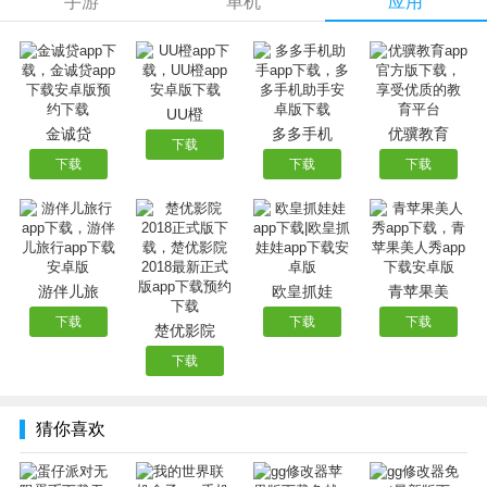
手游
单机
应用
蛋仔派对无限蛋币全皮肤版兑换码
一、兑换码
1、最新兑换码：eggy2310am、eggy2311gz、
UU橙
金诚贷
多多手机
优骥教育
eggyeggy9wz、eggyeggy9we、cdxymk8f67
下载
下载
下载
下载
2、福利兑换码：jsrqkrrjmh、cd3wt7wrph、cdkqdfm4fh、
peetnmp4ef、pec74dkcty
二、使用方法
1、进入游戏后点击大厅上方的活动按钮。
游伴儿旅
欧皇抓娃
青苹果美
2、然后在活动中心界面点击左侧一栏中的日常选项，接着在
下载
下载
下载
楚优影院
第二栏中找到礼包兑换按键。
下载
3、最后将获得的兑换码粘贴至输入框即可获得对应的奖励。
4、注意：兑换码有时间限制和大小写之分，建议玩家在获取
猜你喜欢
后及时使用避免过期失效。
以上就是蛋仔派对无限蛋币全皮肤版兑换码分享的全部内容