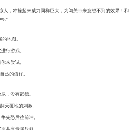
惊人，冲撞起来威力同样巨大，为闯关带来意想不到的效果！和
g~
属的地图。
友进行游戏。
着你来尝试。
扮自己的蛋仔。
放屁，没有武德。
受翻天覆地的刺激。
，争先恐后往前冲。
好友共享专属乐趣。