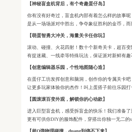
【神秘盲盒机背后，有个奇趣蛋仔岛】
你有没有好奇过，盲盒机内部有着怎么样的故事呢
是从一场场派对中胜出，争夺象征胜利的金币，而
【萌蛋智勇大冲关，海量关卡任你玩】
滚动、碰撞、火花四射！数十个新奇关卡，超百变
有捉迷藏、一线牵等特殊玩法，保证派对新鲜有趣
【创意编辑器乐园，个性地图随心造】
在蛋仔工坊发挥创意和脑洞，创作你的专属关卡吧
让更多玩家体验你的杰作！叫上蛋搭子前往乐园打
【圆滚滚百变外观，解锁你的心动款】
进入巨型盲盒机，感受拆盲盒的快乐！我们准备了
更有可供你DIY的服饰配件，穿搭出你独一无二的sty
【超Q弹物理碰撞，duang到停不下来】