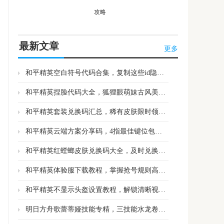
攻略
最新文章
更多
和平精英空白符号代码合集，复制这些id隐形不是问题
和平精英捏脸代码大全，狐狸眼萌妹古风美女任挑选
和平精英套装兑换码汇总，稀有皮肤限时领取别错过
和平精英云端方案分享码，4指最佳键位包上皇冠
和平精英红螳螂皮肤兑换码大全，及时兑换抢占游戏优势
和平精英体验服下载教程，掌握抢号规则高效获取资格
和平精英不显示头盔设置教程，解锁清晰视野展示专属皮肤
明日方舟歌蕾蒂娅技能专精，三技能水龙卷聚怪群伤专三质变