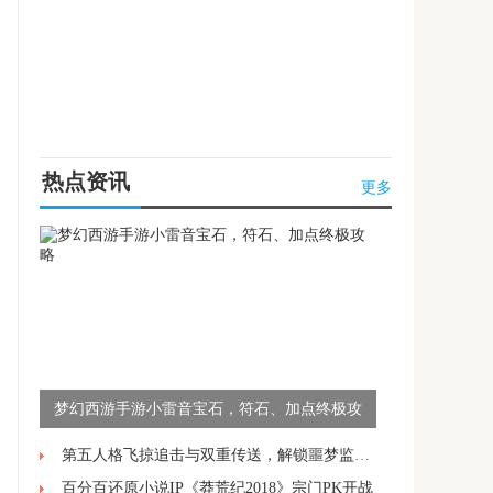
热点资讯
更多
梦幻西游手游小雷音宝石，符石、加点终极攻
略
第五人格飞掠追击与双重传送，解锁噩梦监管者的高阶操作技巧
百分百还原小说IP《莽荒纪2018》宗门PK开战