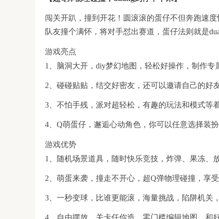
闯关开趴，撞到开花！圆滚滚的蛋仔不但奔跑速度
队友撞个满怀，将对手怼出赛道，蛋仔法则就是duan
游戏亮点
1、脑洞大开，diy梦幻地图，轻松好操作，制作专
2、碰碰贴贴，结交好密友，还可以邀请自己的好
3、不怕手残，派对超轻松，有趣的玩法和模式等
4、Q萌蛋仔，邂逅心动角色，你可以任意选择装
游戏优势
1、随机场景道具，随时快乐竞技，炸弹、果冻、
2、萌蛋来袭，撞走不开心，超Q弹物理碰撞，享
3、一秒变球，比谁更能滚，海量挑战，陷阱机关
4、自由摆放，关卡任你造，零门槛编辑地图，和