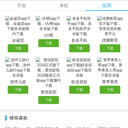
手游
单机
应用
游戏特色
1、随机场景道具，随时快乐竞技，炸弹、果冻、放屁，没有
武德，才最快乐。
UU橙
金诚贷
多多手机
优骥教育
2、萌蛋来袭，撞走不开心，超Q弹物理碰撞，享受翻天覆地
下载
下载
下载
下载
的刺激。
3、一秒变球，比谁更能滚，海量挑战，陷阱机关，争先恐后
往前冲。
4、自由摆放，关卡任你造，零门槛编辑地图，和好友共享专
属乐趣。
游伴儿旅
欧皇抓娃
青苹果美
5、盲盒机背后的奇幻之旅，顺着电流，踏入狂热而美妙的潮
下载
下载
下载
楚优影院
玩乐岛。
下载
游戏亮点
猜你喜欢
-充满派对和游戏的世界！
加入不同的派对，在游戏中与朋友碰撞和拥抱！小心障碍