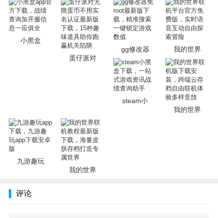
物，避开其他蛋！与您的朋友一起享受派对，整夜玩！
-创建自己的地图，与朋友一起享受！
想尝试独特的地图吗？来EggyWorkshop发现新事物。您可
小黑盒
以在这里创建自己的地图，发挥您的想象力！
gg修改器
我的世界
蛋仔派对
-潜入EGGYVERSE！
成为一个可爱的蛋，并加入热闹的EGGYVERSE！在这里，
您可以乘坐巨型摩天轮、有趣的蹦床、落地钢琴、足球场以
及更多景点等着您！
steam小
我的世界
-与其他可爱的Eggies合作！
与不同风格的可爱Eggies组队；蓬松，奇幻，甜美...选择适
合您的风格！与您的Eggy朋友一起克服障碍，现在是时候玩
得开心了！
九游趣玩
我的世界
游戏攻略
Hello，蛋仔岛的岛民们，游戏的乐趣有不少都是道具给的，
评论
这些道具用好了不仅可以绝地反击，甚至还能一击制胜!