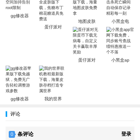
2、专为游戏玩家定制的，集资讯百科、战绩查询、玩家社
区、游戏资料、H币商城为一体的专业应用
gg修改器
3、让有共同爱好的玩家能够一起分享快乐，创造更加精彩的
地图皮肤
小黑盒电
蛋仔派对
游戏世界
软件优势
1、在平台上购买自己喜欢的游戏，可以享受到最真实的优惠
蛋仔派对
小黑盒ap
活动，有很大的折扣信息；
2、在平台的首届面定期会发布有关于游戏的最新资讯，能够
让游戏用户更多的去了解；
3、软件中所包含的手游资源应有尽有，有各种题材的，呆萌
宠物类的，仙侠类的，解密探索类的等等。
gg修改器
我的世界
更新日志
评论
【优化】修复BUG，优化用户体验。
条评论
登录
0