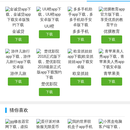
软件功能
1、热门手游一键加速
小黑盒加速器全面支持云顶之弈、英雄联盟、赛马娘、公主
UU橙
金诚贷
多多手机
优骥教育
连结、PUBG、王者荣耀、和平精英、符文大地传说、使命
下载
下载
下载
下载
召唤等游戏加速。专线加速，畅快游玩全球游戏。
2、收录全球好游戏
小黑盒加速器已经收录了上万款全球游戏，可以查看游戏资
讯、攻略、评分评价，在每个游戏的专属社区中发现志同道
合的盒友，加入数千万玩家组成的盒友大家庭！
游伴儿旅
欧皇抓娃
青苹果美
3、双通道技术加持
下载
下载
下载
楚优影院
小黑盒加速器支持5G／WiFi双通道加速模式，为游戏网络保
下载
驾护航。显着提高电竞游戏网络稳定性，解决延迟波动和卡
顿的问题。手游电竞，端游级顺畅体验。
猜你喜欢
软件特色
1、小黑盒提供以不同游戏为话题的优质内容社区