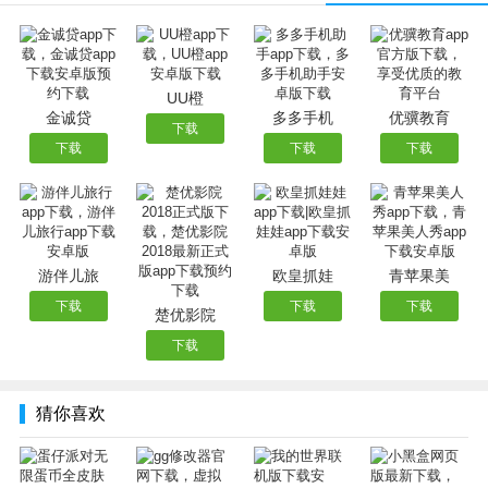
软件功能
1、gg游戏修改器自动锁定数值。
UU橙
金诚贷
多多手机
优骥教育
2、gg修改器最新版搜索精确数值。
下载
下载
下载
下载
3、gg修改器保存读取地址列表。
4、gg修改器最新版改变游戏速度。
5、点击悬浮图标在游戏中激活game guardian。
6、模糊搜索，如增大，减少。
游伴儿旅
欧皇抓娃
青苹果美
软件特色
下载
下载
下载
楚优影院
1、gg修改器官网版兼容性强，适用于所有的Android系统。
下载
2、支持虚拟空间，不用担心手机的束缚。
3、强大的游戏编辑能力，可以改变各种游戏的数值和加快游
猜你喜欢
戏的速度。
软件亮点