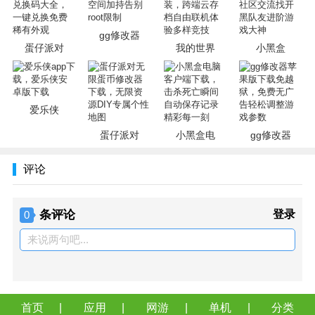
定制游戏体验：GG修改器允许用户根据个人喜好自由调整
gg修改器
游戏参数，从而创造独特的游戏体验。无论是调整角色属
蛋仔派对
我的世界
小黑盒
性、增加游戏资源还是改变游戏速度，都可以很容易地实
现。
虚拟空间技术：该软件附带虚拟空间版本，无需root许可即
可修改游戏参数。这项技术不仅提高了修改的安全性，而且
爱乐侠
使用户不必担心手机被限制或阻止的风险。
蛋仔派对
小黑盒电
gg修改器
简单易用：GG修改器的操作界面简单明了，即使没有任何
修改经验的用户也可以快速上手。修改游戏参数只需要几个
评论
简单的操作。
高效稳定：GG修改器采用先进的算法和技术，确保修改过
条评论
登录
0
程高效稳定。用户可以放心地使用它，而不用担心修改失败
或游戏崩溃。
来说两句吧...
软件优势
功能强大：GG修改器具有非常强大的修改游戏参数的功
首页
应用
网游
单机
分类