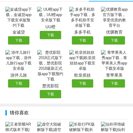
志的艰苦磨练，与途中结识的伙伴共同成长，突破重重磨
难，击败魔族，完成拯救苍生的传奇。游戏中将出现丰富多
样的场景及各类魔物造型，让玩家可以充分感受到浓厚的历
史神话气息，以及深厚的中国文化背景。
UU橙
【游戏福利】：
金诚贷
多多手机
优骥教育
下载
★上线送VIP4、8888钻石、100W金币；
下载
下载
下载
★首充三倍（1:600），续充额外赠送50%（永久）；
★首充任意金额送超值大礼包（紫色一星装备*1、四级宝石
*2、五级宝石*1）
★七日登录礼
游伴儿旅
欧皇抓娃
青苹果美
七日登录送豪礼，海量金币、钻石等你来领取，第二天送紫
下载
下载
下载
色装备，第六天送金色装备！！
楚优影院
★在线奖励
下载
累计在线时长达到一定时间，都可以领取大量奖励；
★VIP福利
猜你喜欢
VIP每日都可以领取大量奖励；
★30天奖励
累计签到可获得大量稀有道具，累计3W钻石等你来领取；