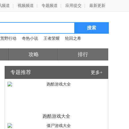
讯频道
|
视频频道
|
专题频道
|
应用提交
|
最新更新
荒野行动
奇热小说
王者荣耀
轮回之希
攻略
排行
专题推荐
更多+
跑酷游戏大全