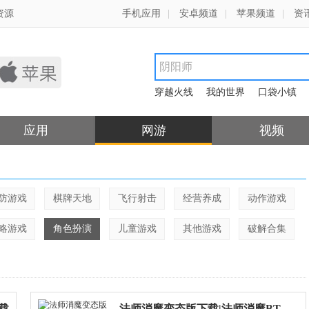
资源
手机应用
|
安卓频道
|
苹果频道
|
资
穿越火线
我的世界
口袋小镇
应用
网游
视频
防游戏
棋牌天地
飞行射击
经营养成
动作游戏
略游戏
角色扮演
儿童游戏
其他游戏
破解合集
载