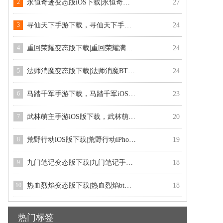
2
永恒奇迹变态版iOS下载|永恒奇迹公益服下载
27
3
寻仙天下手游下载，寻仙天下手游iOS版下载
24
4
重回荣耀变态版下载|重回荣耀满V苹果版
24
5
法师消魔变态版下载|法师消魔BT苹果版下载
24
6
马踏千军手游下载，马踏千军iOS版下载快用外链下载
23
7
武林萌主手游iOS版下载，武林萌主苹果版下载
20
8
荒野行动iOS版下载|荒野行动iPhone版下载
19
9
九门笔记变态版下载|九门笔记手游bt变态版下载
18
10
热血烈焰变态版下载|热血烈焰bt变态版公益服下载
18
热门标签