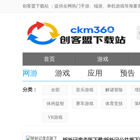
创客盟下载站 ：提供全网热门手游、端游、单机游戏等海量
首页
游戏
网游
游戏
应用
预告
分类：
全部
音乐游戏
解谜冒险
塔
休闲益智
赛车游戏
体育竞技
策
VR游戏
斩妖记变态版下载|斩妖记公益服下