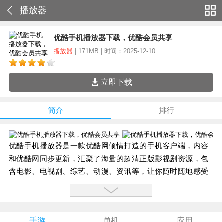
播放器
优酷手机播放器下载，优酷会员共享
播放器
| 171MB | 时间：2025-12-10
立即下载
简介
排行
优酷手机播放器是一款优酷网倾情打造的手机客户端，内容
和优酷网同步更新，汇聚了海量的超清正版影视剧资源，包
含电影、电视剧、综艺、动漫、资讯等，让你随时随地感受
不一样的观影体验。
优酷手机播放器介绍：
优酷汇聚全网海量视频，全面覆盖高清电视剧、电影、综
手游
单机
应用