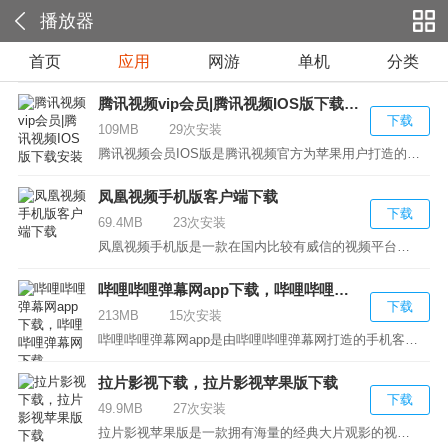
播放器
首页
应用
网游
单机
分类
腾讯视频vip会员|腾讯视频IOS版下载安装
下载
109MB
29次安装
腾讯视频会员IOS版是腾讯视频官方为苹果用户打造的移...
凤凰视频手机版客户端下载
下载
69.4MB
23次安装
凤凰视频手机版是一款在国内比较有威信的视频平台，内...
哔哩哔哩弹幕网app下载，哔哩哔哩弹幕网下载
下载
213MB
15次安装
哔哩哔哩弹幕网app是由哔哩哔哩弹幕网打造的手机客户...
拉片影视下载，拉片影视苹果版下载
下载
49.9MB
27次安装
拉片影视苹果版是一款拥有海量的经典大片观影的视频播...