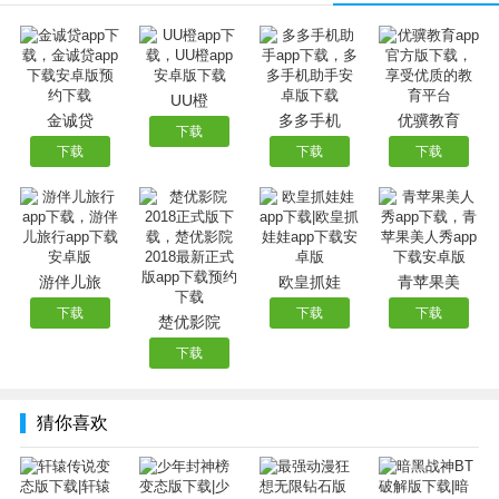
【游戏福利】：
★充值比例：1:500
★登陆即送：登陆即送一万元宝、百万金币、满级VIP！
★VIP礼包： 极品宠物，珍惜材料，超强buff点击即送！
UU橙
★成长基金：两万购买，十倍返还，元宝来的如此简单！
金诚贷
多多手机
优骥教育
下载
★七日礼包：海量金币、材料、极品宠物送到手软！
下载
下载
下载
★首冲大礼：充值任意金额即可获得极品神器，炫酷时装，
珍稀材料！！
★投资月卡：购买月卡，天天领福利，从此成为特权党！
游伴儿旅
欧皇抓娃
青苹果美
下载
下载
下载
楚优影院
下载
猜你喜欢