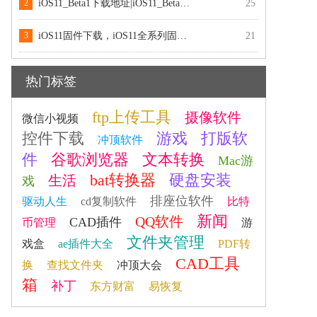
2
iOS11_Beta1下载地址|iOS11_Beta1固件包、更新包下载
25
3
iOS11固件下载，iOS11全系列固件官方下载
21
热门标签
ftp上传工具
摄像软件
微信小视频
控件下载
游戏
打版软
冲顶软件
件
谷歌浏览器
文本转换
Mac游
bat转换器
硬盘安装
生活
戏
排座位软件
驱动人生
cd复制软件
比特
新闻
QQ软件
CAD插件
币管理
游
文件夹管理
戏盒
ae插件大全
PDF转
CAD工具
换
查找文件夹
冲顶大会
箱
补丁
东方财富
易恢复