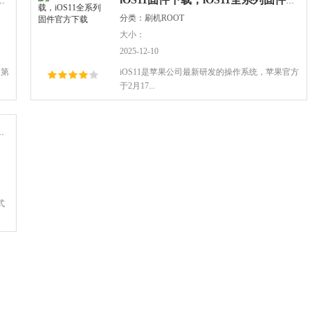
|iOS11_Beta1固件包、更新包下载
iOS11固件下载，iOS11全系列固件官方下载
分类：刷机ROOT
大小：
2025-12-10
1第
iOS11是苹果公司最新研发的操作系统，苹果官方
于2月17...
iOS11系统正式版更新下载
式