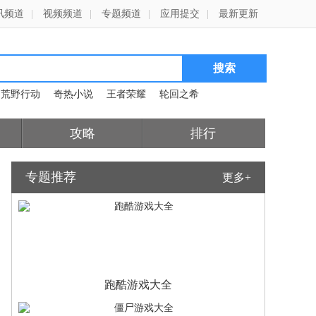
讯频道
|
视频频道
|
专题频道
|
应用提交
|
最新更新
荒野行动
奇热小说
王者荣耀
轮回之希
攻略
排行
专题推荐
更多+
跑酷游戏大全