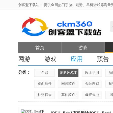
创客盟下载站 ：提供全网热门手游、端游、单机游戏等海量
首页
游戏
网游
游戏
应用
预告
分类：
全部
刷机ROOT
阅读学习
新
桌面插件
同步软件
金融理财
拍
社交聊天
其他软件
母婴天地