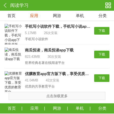
阅读学习
首页
应用
网游
单机
分类
手机写小说软件下载，手机写小说app下载安卓版
下载
5.17MB
26次安装
手机写小说软件
南瓜悦读，南瓜悦读app下载
下载
823.43MB
30次安装
世界经典名著在线阅读平台
优骥教育app官方版下载，享受优质的教育平台
下载
41.04MB
42次安装
优质的共享教育平台
点击加载更多
首页
应用
网游
单机
分类