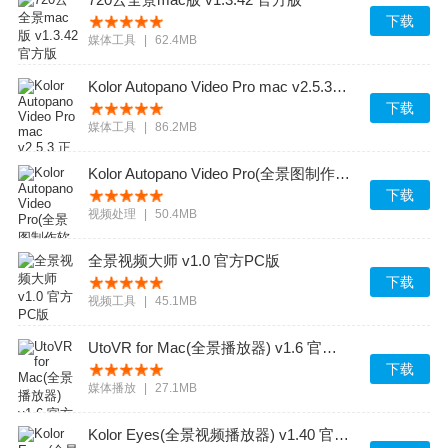
下载
媒体工具
|
62.4MB
Kolor Autopano Video Pro mac v2.5.3 正式版
下载
媒体工具
|
86.2MB
Kolor Autopano Video Pro(全景图制作软件) v1.5.1 官方免费版
下载
视频处理
|
50.4MB
全景视频大师 v1.0 官方PC版
下载
视频工具
|
45.1MB
UtoVR for Mac(全景播放器) v1.6 官方最新版
下载
媒体播放
|
27.1MB
Kolor Eyes(全景视频播放器) v1.40 官方最新版