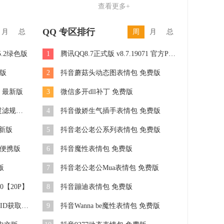
查看更多+
QQ 专区排行
月
总
周
月
总
5.2绿色版
1
腾讯QQ8.7正式版 v8.7.19071 官方PC版
式版
2
抖音蘑菇头动态图表情包 免费版
18 最新版
3
微信多开dll补丁 免费版
ESET2010 二合一拦截广告过滤规则 06.07
4
抖音傲娇生气插手表情包 免费版
新版
5
抖音老公老公系列表情包 免费版
色便携版
6
抖音魔性表情包 免费版
版
7
抖音老公老公Mua表情包 免费版
0【20P】
8
抖音蹦迪表情包 免费版
ESET Smart Security(整合UPID获取) v4.2.71.2汉化版
9
抖音Wanna be魔性表情包 免费版