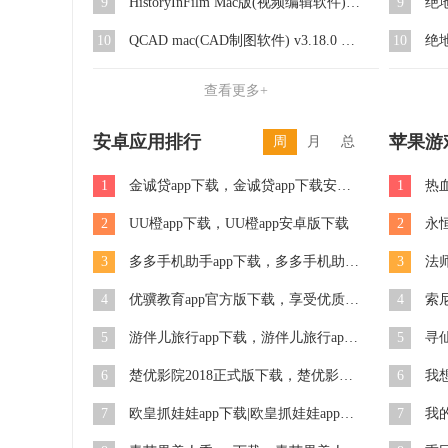
9
HistoryInFilm Mac版(视频编辑软件) v1.1 免费版
9
10
QCAD mac(CAD制图软件) v3.18.0 官方最新版
10
查看更多+
安卓应用排行
苹果游
周
月
总
1
金诚贷app下载，金诚贷app下载安卓版预约下载
1
2
UU橙app下载，UU橙app安卓版下载
2
3
多多手机助手app下载，多多手机助手安卓版下载
3
4
优骥教育app官方版下载，享受优质的教育平台
4
5
游伴儿旅行app下载，游伴儿旅行app下载安卓版
5
6
楚优影院2018正式版下载，楚优影院2018最新正式版app下载预约下载
6
7
欧皇抓娃娃app下载|欧皇抓娃娃app下载安卓版
7