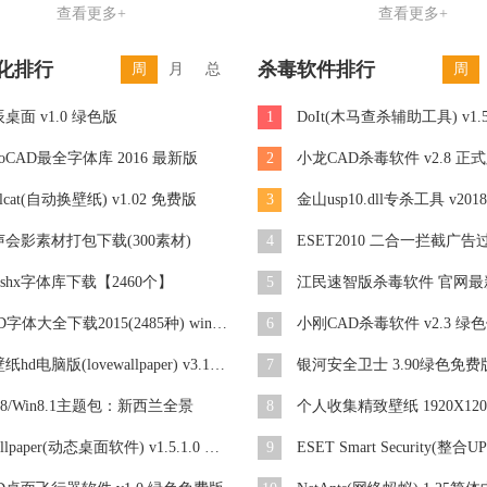
查看更多+
查看更多+
化排行
杀毒软件排行
周
月
总
周
桌面 v1.0 绿色版
1
DoIt(木马查杀辅助工具) v1.
toCAD最全字体库 2016 最新版
2
小龙CAD杀毒软件 v2.8 正
llcat(自动换壁纸) v1.02 免费版
3
金山usp10.dll专杀工具 v20
声会影素材打包下载(300素材)
4
d shx字体库下载【2460个】
5
江民速智版杀毒软件 官网最
CAD字体大全下载2015(2485种) win7完整版
6
小刚CAD杀毒软件 v2.3 绿
爱壁纸hd电脑版(lovewallpaper) v3.1.0 官方免费版
7
银河安全卫士 3.90绿色免费
n8/Win8.1主题包：新西兰全景
8
个人收集精致壁纸 1920X120
rWallpaper(动态桌面软件) v1.5.1.0 绿色版
9