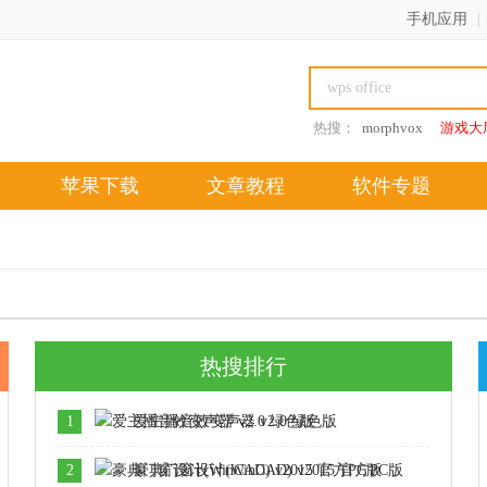
手机应用
|
热搜：
morphvox
游戏大
苹果下载
文章教程
软件专题
热搜排行
1
爱主播音效变声器 v2.0 绿色版
2
豪典门窗设计(WinCAD) v2015 官方PC版