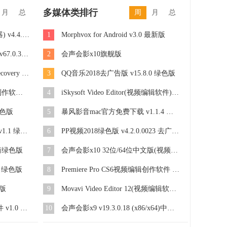
多媒体类排行
月
总
周
月
总
MorphVOX Pro中文版(变声器) v4.4.65 完美版
1
Morphvox for Android v3.0 最新版
Google Chrome(谷歌浏览器) v67.0.3396.18 中文绿色版
2
会声会影x10旗舰版
Passcape Wireless Password Recovery Pro v3.3.5.329 官方版
3
QQ音乐2018去广告版 v15.8.0 绿色版
Visual PingPlus(网络拓扑图制作软件) v6.4.1 中文免费版
4
iSkysoft Video Editor(视频编辑软件) v4.6.0.0 汉化免费版
绿色版
5
暴风影音mac官方免费下载 v1.1.4 最新版
多平台短视频刷播放量工具 v1.1 绿色版
6
PP视频2018绿色版 v4.2.0.0023 去广告版
 精简绿色版
7
会声会影x10 32位/64位中文版(视频制作软件)
0 绿色版
8
Premiere Pro CS6视频编辑创作软件 v6.0.3 绿色精简版
C版
9
Movavi Video Editor 12(视频编辑软件) v12.0.2 中文特别版
淘宝客微信自动采集群发软件 v1.0 绿色版
10
会声会影x9 v19.3.0.18 (x86/x64)中文注册版