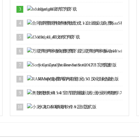
3
hdurlgen.dll官方下载
4
合同管理软件财物无忧 v2.1 企业版，免费SaaS移动办公软件
5
d3dcsx_43.dll文件下载
6
万能声卡驱动免费下载，万能声卡驱动win10/win8/win7最新版(32位/64位)
7
Sony Catalyst Browse Suite v2017.3 完整版
8
RAMMap(查看内存情况) v1.50 汉化绿色版
9
奥数先锋 v4.5.0 官方最新版，专业小学奥数学习软件
10
小龙CAD杀毒软件 v2.8 正式版