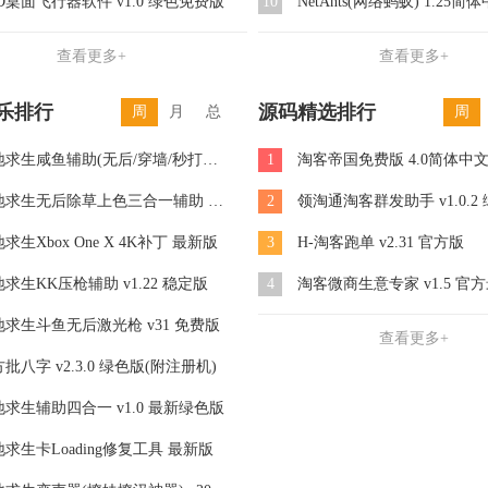
D桌面飞行器软件 v1.0 绿色免费版
10
NetAnts(网络蚂蚁) 1.25简
查看更多+
查看更多+
乐排行
源码精选排行
周
月
总
周
绝地求生咸鱼辅助(无后/穿墙/秒打药) v1.0 绿色版
1
淘客帝国免费版 4.0简体中
绝地求生无后除草上色三合一辅助 最新免费版
2
领淘通淘客群发助手 v1.0.2
求生Xbox One X 4K补丁 最新版
3
H-淘客跑单 v2.31 官方版
求生KK压枪辅助 v1.22 稳定版
4
淘客微商生意专家 v1.5 官
地求生斗鱼无后激光枪 v31 免费版
查看更多+
批八字 v2.3.0 绿色版(附注册机)
求生辅助四合一 v1.0 最新绿色版
求生卡Loading修复工具 最新版