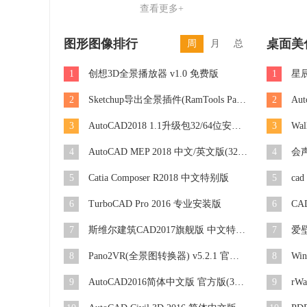
查看更多+
图形图像排行
桌面美
周
月
总
1
创想3D全景播放器 v1.0 免费版
1
星辰
2
Sketchup导出全景插件(RamTools Panorama) v0.33 免费版
2
Au
3
AutoCAD2018 1.1升级包32/64位安装版
3
Wa
4
AutoCAD MEP 2018 中文/英文版(32位/64位)
4
会
5
Catia Composer R2018 中文特别版
5
ca
6
TurboCAD Pro 2016 专业安装版
6
7
斯维尔建筑CAD2017旗舰版 中文特别版
7
8
Pano2VR(全景图转换器) v5.2.1 官方PC版
8
Wi
9
AutoCAD2016简体中文版 官方版(32位/64位)
9