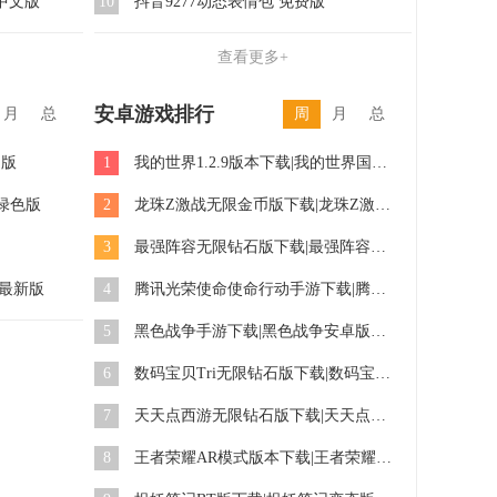
体中文版
10
抖音9277动态表情包 免费版
查看更多+
安卓游戏排行
月
总
周
月
总
文版
1
我的世界1.2.9版本下载|我的世界国际服1.2.9最新版下载
 绿色版
2
龙珠Z激战无限金币版下载|龙珠Z激战内购破解版下载
3
最强阵容无限钻石版下载|最强阵容内购破解版下载
方最新版
4
腾讯光荣使命使命行动手游下载|腾讯光荣使命使命行动手游官网安卓版下载
5
黑色战争手游下载|黑色战争安卓版下载
6
数码宝贝Tri无限钻石版下载|数码宝贝Tri内购破解版下载
7
天天点西游无限钻石版下载|天天点西游内购破解版下载
8
王者荣耀AR模式版本下载|王者荣耀AR版下载