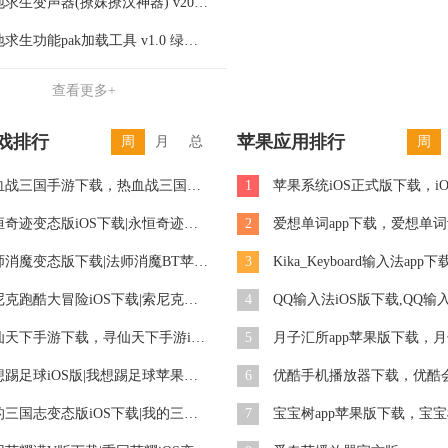
绝地求生变声器(撩妹撩汉神器) v2018 最新版
绝地求生功能pak加载工具 v1.0 绿色免费版
查看更多+
戏排行
苹果应用排行
周
月
总
周
热血战三国手游下载，热血战三国手游iOS版下载
1
永恒奇迹变态版iOS下载|永恒奇迹公益服下载
2
法师消魔变态版下载|法师消魔BT苹果版下载
3
索尼克跑酷大冒险iOS下载|索尼克跑酷大冒险苹果版下载
4
寻仙天下手游下载，寻仙天下手游iOS版下载
5
我想踢足球iOS版|我想踢足球苹果版预约下载预约下载
6
优酷手机播放器下载，优酷
我的三国志变态版iOS下载|我的三国志苹果BT版下载
7