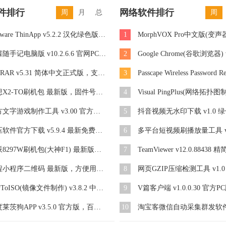
件排行
网络软件排行
周
月
总
周
VMware ThinApp v5.2.2 汉化绿色版，应用程序虚拟化工具
1
金蝶随手记电脑版 v10.2.6.6 官网PC版，随手记全账带自动备份功能
2
WinRAR v5.31 简体中文正式版，支持鼠标拖放及外壳扩展
3
联想X2-TO刷机包 最新版，固件号：VIBEUI_V2.0_1604_5.140.1_ST_X2-TO
4
魔方文字游戏制作工具 v3.00 官方最新版，制作文字游戏和互动小说软件
5
抖音视频无水印下载 v1.0 
好压软件官方下载 v5.9.4 最新免费版，2345好压HaoZip软件
6
酷派8297W刷机包(大神F1) 最新版，版本号：4.4.2
7
TeamViewer v12.0.88438
携程小程序二维码 最新版，方便用户出行旅游
8
网页GZIP压缩检测工具 v1.
AnyToISO(镜像文件制作) v3.8.2 中文绿色版，镜像文件创建转换工具
9
V篇客户端 v1.0.0.30 官方P
百度莱茨狗APP v3.5.0 官方版，百度钱包区块链宠物
10