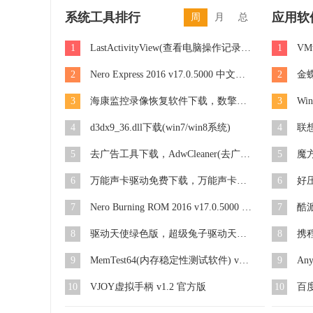
系统工具排行
应用软
周
月
总
1
LastActivityView(查看电脑操作记录) v1.11 中文绿色版
1
2
Nero Express 2016 v17.0.5000 中文特别版
2
3
海康监控录像恢复软件下载，数擎海康监控录像恢复软件 v3.1 个人版
3
4
d3dx9_36.dll下载(win7/win8系统)
4
5
去广告工具下载，AdwCleaner(去广告工具栏) v6.0.4.7 官方版
5
6
万能声卡驱动免费下载，万能声卡驱动win10/win8/win7最新版(32位/64位)
6
7
Nero Burning ROM 2016 v17.0.5000 中文精简版
7
8
驱动天使绿色版，超级兔子驱动天使去广告版 v5.0.727.1001 单文件版
8
9
MemTest64(内存稳定性测试软件) v1.0 绿色版
9
10
VJOY虚拟手柄 v1.2 官方版
10