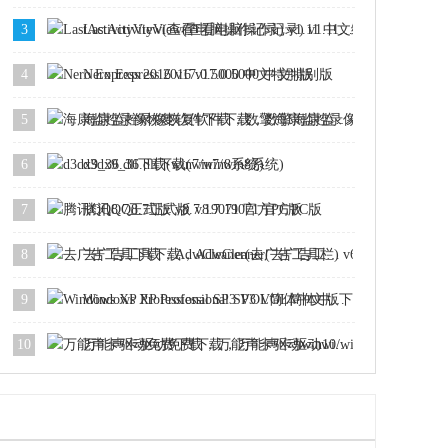
3
LastActivityView(查看电脑操作记录) v1.11 中文绿色版
4
Nero Express 2016 v17.0.5000 中文特别版
5
海康监控录像恢复软件下载，数擎海康监控录像恢复软件 v3.1 个人版
6
d3dx9_36.dll下载(win7/win8系统)
7
腾讯QQ8.7正式版 v8.7.19071 官方PC版
8
去广告工具下载，AdwCleaner(去广告工具栏) v6.0.4.7 官方版
9
Windows XP Professional SP3 VOL简体中文版下载
10
万能声卡驱动免费下载，万能声卡驱动win10/win8/win7最新版(32位/64位)