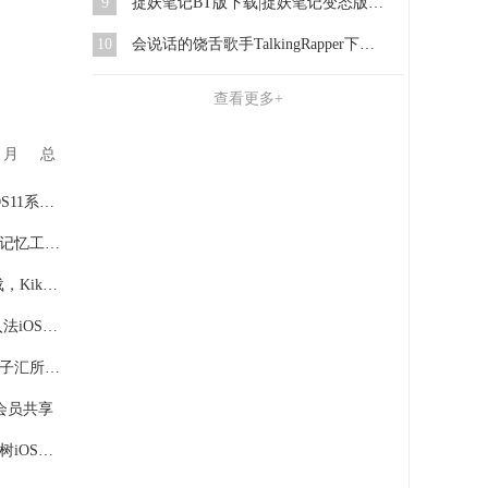
9
捉妖笔记BT版下载|捉妖笔记变态版下载
10
会说话的饶舌歌手TalkingRapper下载，游戏与学习同步进行
查看更多+
月
总
苹果系统iOS正式版下载，iOS11系统正式版更新下载
爱想单词app下载，爱想单词记忆工具官方iOS版下载
Kika_Keyboard输入法app下载，Kika_Keyboard键盘app下载
QQ输入法iOS版下载,QQ输入法iOS版 3.1下载
月子汇所app苹果版下载，月子汇所iOS版下载
会员共享
宝宝树app苹果版下载，宝宝树iOS版下载