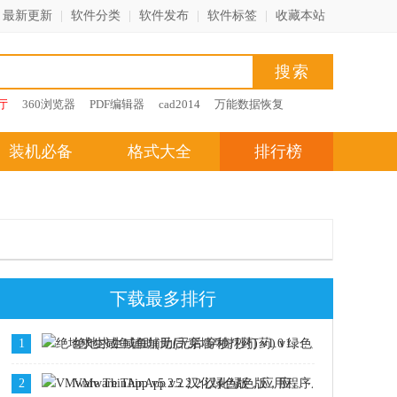
最新更新
|
软件分类
|
软件发布
|
软件标签
|
收藏本站
厅
360浏览器
PDF编辑器
cad2014
万能数据恢复
装机必备
格式大全
排行榜
下载最多排行
1
绝地求生咸鱼辅助(无后/穿墙/秒打药) v1.0 绿色版
2
VMware ThinApp v5.2.2 汉化绿色版，应用程序虚拟化工具