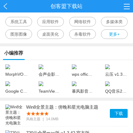
创客盟下载站
首页
系统工具
应用软件
网络软件
多媒体类
网游
图形图像
桌面美化
杀毒软件
更多+
单机
小编推荐
应用
资讯
MorphVOX Pro中文版(变声器) v4.4.65 完美版
会声会影x10 32位/64位中文版(视频制作软件)
wps office 2018官方下载 v10.1.0.7311 个人版
云压 v1.3.18.19 官方版
Google Chrome(谷歌浏览器) v67.0.3396.18 中文绿色版
TeamViewer v12.0.88438 精简绿色版
暴风影音mac官方免费下载 v1.1.4 最新版
QQ音乐2018去广告版 v15.8.0 绿色版
Win8全景主题：傍晚和星光电脑主题
下载
风格主题
|
14.0MB
720云全景mac版 v1.3.42 官方版