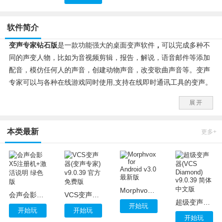
软件简介
变声专家钻石版
是一款功能强大的桌面变声软件
，
可以完成多种不
同的声变人物，比如为音视频剪辑，报告，解说，语音邮件等添加
配音，模仿任何人的声音，创建动物声音，改变歌曲声音等。变声
专家可以与各种在线游戏同时使用,支持在线即时通讯工具的变声。
展开
变声专家主要特色：
1、更性感的声音，更多的自信：让您的声音变得更加深沉，粗
本类最新
狂，性感。
更多+
2、角色扮演工具：上百种假声可以用来满足您个性化您的游戏身
份和特质。改进双重声变算法：连接和虚拟音频驱动
3、在聊天，电话，游戏或其他中获得乐趣：网络聊天，电话，网
游中能实时转换声音至男女声! 改进双重声变算法:连接和虚拟音频
Morphvox for Android v3.0 最新版
驱动
会声会影X5注册机+激活说明 绿色版
VCS变声器(变声专家) v9.0.39 官方免费版
超级变声器(VCS Diamond) v9.0.39 简体中文版
4、自制画外音：轻松为电影，广播，旁白制作你自己的，高质量
开始玩
开始玩
开始玩
开始玩
的画外音，等等。