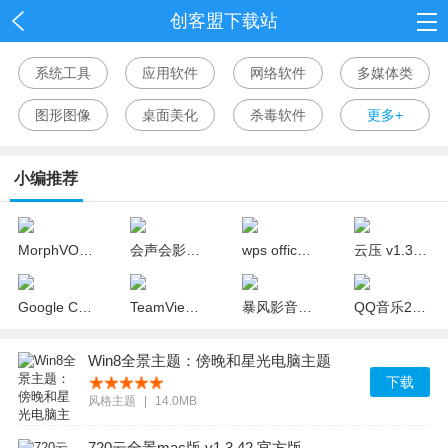
创客盟下载站
首页
系统工具
应用软件
网络软件
多媒体类
网游
图形图像
桌面美化
杀毒软件
更多+
单机
小编推荐
应用
资讯
MorphVOX Pro中文版(变声器) v4.4.65 完美版
会声会影x10 32位/64位中文版(视频制作软件)
wps office 2018官方下载 v10.1.0.7311 个人版
云压 v1.3.18.19 官方版
Google Chrome(谷歌浏览器) v67.0.3396.18 中文绿色版
TeamViewer v12.0.88438 精简绿色版
暴风影音mac官方免费下载 v1.1.4 最新版
QQ音乐2018去广告版 v15.8.0 绿色版
Win8全景主题：傍晚和星光电脑主题
下载
风格主题
|
14.0MB
720云全景mac版 v1.3.42 官方版