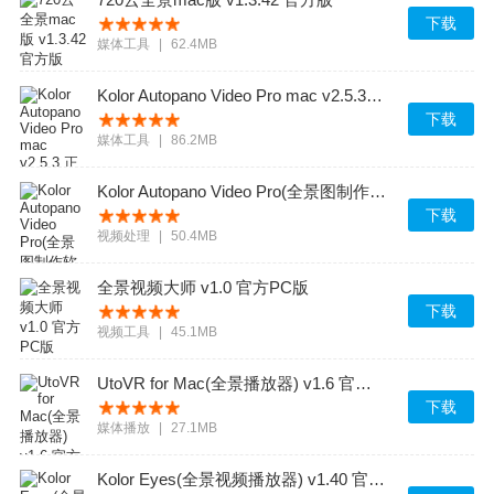
下载
媒体工具
|
62.4MB
Kolor Autopano Video Pro mac v2.5.3 正式版
下载
媒体工具
|
86.2MB
Kolor Autopano Video Pro(全景图制作软件) v1.5.1 官方免费版
下载
视频处理
|
50.4MB
全景视频大师 v1.0 官方PC版
下载
视频工具
|
45.1MB
UtoVR for Mac(全景播放器) v1.6 官方最新版
下载
媒体播放
|
27.1MB
Kolor Eyes(全景视频播放器) v1.40 官方最新版