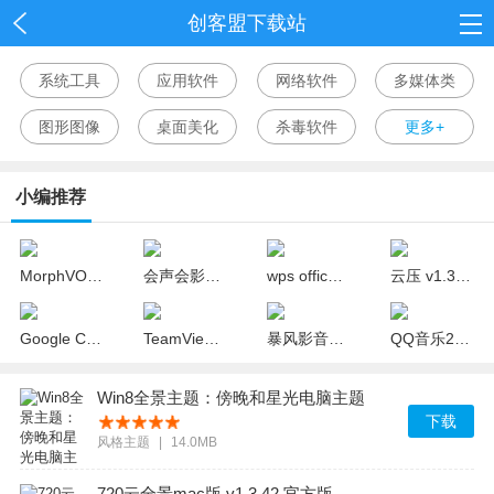
创客盟下载站
首页
系统工具
应用软件
网络软件
多媒体类
网游
图形图像
桌面美化
杀毒软件
更多+
单机
小编推荐
应用
资讯
MorphVOX Pro中文版(变声器) v4.4.65 完美版
会声会影x10 32位/64位中文版(视频制作软件)
wps office 2018官方下载 v10.1.0.7311 个人版
云压 v1.3.18.19 官方版
Google Chrome(谷歌浏览器) v67.0.3396.18 中文绿色版
TeamViewer v12.0.88438 精简绿色版
暴风影音mac官方免费下载 v1.1.4 最新版
QQ音乐2018去广告版 v15.8.0 绿色版
Win8全景主题：傍晚和星光电脑主题
下载
风格主题
|
14.0MB
720云全景mac版 v1.3.42 官方版