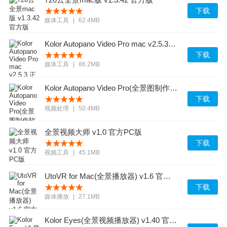
下载
媒体工具
|
62.4MB
Kolor Autopano Video Pro mac v2.5.3 正式版
下载
媒体工具
|
86.2MB
Kolor Autopano Video Pro(全景图制作软件) v1.5.1 官方免费版
下载
视频处理
|
50.4MB
全景视频大师 v1.0 官方PC版
下载
视频工具
|
45.1MB
UtoVR for Mac(全景播放器) v1.6 官方最新版
下载
媒体播放
|
27.1MB
Kolor Eyes(全景视频播放器) v1.40 官方最新版