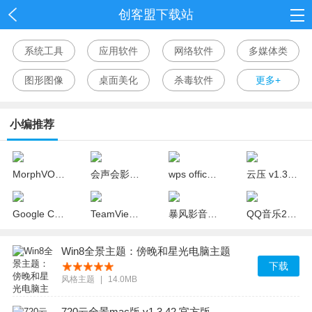
创客盟下载站
首页
系统工具
应用软件
网络软件
多媒体类
网游
图形图像
桌面美化
杀毒软件
更多+
单机
小编推荐
应用
资讯
MorphVOX Pro中文版(变声器) v4.4.65 完美版
会声会影x10 32位/64位中文版(视频制作软件)
wps office 2018官方下载 v10.1.0.7311 个人版
云压 v1.3.18.19 官方版
Google Chrome(谷歌浏览器) v67.0.3396.18 中文绿色版
TeamViewer v12.0.88438 精简绿色版
暴风影音mac官方免费下载 v1.1.4 最新版
QQ音乐2018去广告版 v15.8.0 绿色版
Win8全景主题：傍晚和星光电脑主题
下载
风格主题
|
14.0MB
720云全景mac版 v1.3.42 官方版