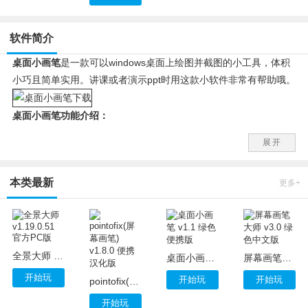
软件简介
桌面小画笔
是一款可以windows桌面上绘图并截图的小工具，体积
小巧且简单实用。讲课或者演示ppt时用这款小软件非常有帮助哦。
桌面小画笔功能介绍：
1、能在桌面窗口之上涂鸦，相当于在桌面上加了块玻璃。
展开
2、点击画笔图标进入涂鸦状态，点击箭头图标退出画图状态
3、点击存盘图标，可抓屏按序号时间命名文件保存到指定位置
本类最新
更多+
4、智能保存，退出画图状态、退出软件和画笔使用5次时能自动抓
屏存盘
5、窗口可自动收缩到右下角，使用时感知鼠标拉出。
全景大师 v1.19.0.51 官方PC版
桌面小画笔 v1.1 绿色便携版
屏幕画笔大师 v3.0 绿色中文版
开始玩
开始玩
开始玩
pointofix(屏幕画笔) v1.8.0 便携汉化版
开始玩