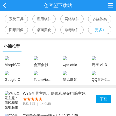
创客盟下载站
首页
系统工具
应用软件
网络软件
多媒体类
网游
图形图像
桌面美化
杀毒软件
更多+
单机
小编推荐
应用
资讯
MorphVOX Pro中文版(变声器) v4.4.65 完美版
会声会影x10 32位/64位中文版(视频制作软件)
wps office 2018官方下载 v10.1.0.7311 个人版
云压 v1.3.18.19 官方版
Google Chrome(谷歌浏览器) v67.0.3396.18 中文绿色版
TeamViewer v12.0.88438 精简绿色版
暴风影音mac官方免费下载 v1.1.4 最新版
QQ音乐2018去广告版 v15.8.0 绿色版
Win8全景主题：傍晚和星光电脑主题
下载
风格主题
|
14.0MB
720云全景mac版 v1.3.42 官方版