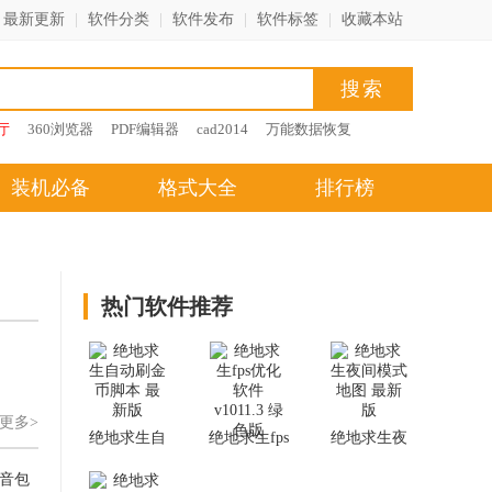
最新更新
|
软件分类
|
软件发布
|
软件标签
|
收藏本站
厅
360浏览器
PDF编辑器
cad2014
万能数据恢复
装机必备
格式大全
排行榜
热门软件推荐
更多>
绝地求生自
绝地求生fps
绝地求生夜
动刷金币脚
优化软件
间模式地图
音包
本 最新版
v1011.3 绿色
最新版