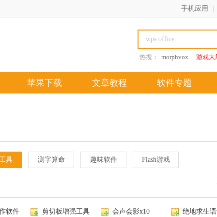
手机应用
|
热搜：
morphvox
游戏大
苹果下载
文章教程
软件专题
工具
测字算命
趣味软件
Flash游戏
作软件
剪切板增强工具
会声会影x10
绝地求生语