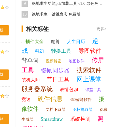
9
绝地求生功能pak加载工具 v1.0 绿色免费版
10
绝地求生一键跳窗宏 免费版
相关标签
更多>
载
逆
ae插件大全
魔兽
人生日历
战
导图软件
转换工具
科幻
传屏
背单词
视频解密
地图软件
工具
搜索软件
键鼠同步器
载
网上课堂
节日工具
装机大师
服务器系统
表情包gif
课堂工具
硬件信息
摄
竞速
360智能软件
像软件
文档下载器
图标提取器
春联
照
Smartdraw
系统检测
载
生成器