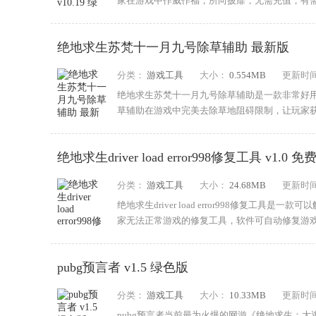
家在游戏中作威作福，所向披靡，无需充值，有
木与草...
绝地求生苏梵十一月九号除草辅助 最新版
分类：
游戏工具
大小：
0.554MB
更新时
绝地求生苏梵十一月九号除草辅助是一款非常好
草辅助在游戏中完美去除草地阻碍限制，让玩家获
生苏梵...
绝地求生driver load error998修复工具 v1.0 免
分类：
游戏工具
大小：
24.68MB
更新时
绝地求生driver load error998修复工具是一款可
家无法正常游戏的修复工具，软件可自动修复游戏中drive
pubg预言者 v1.5 绿色版
分类：
游戏工具
大小：
10.33MB
更新时
pubg预言者当前最为火爆的网游《绝地求生：