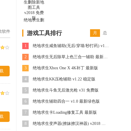
版
绝地求生删
除新地图工
款软件
具 v2018 免
游戏工具排行
月
总
费版
1
绝地求生咸鱼辅助(无后/穿墙/秒打药) v1.0 绿色版
2
绝地求生无后除草上色三合一辅助 最新免费版
3
绝地求生Xbox One X 4K补丁 最新版
载
4
绝地求生KK压枪辅助 v1.22 稳定版
5
绝地求生斗鱼无后激光枪 v31 免费版
6
绝地求生辅助四合一 v1.0 最新绿色版
7
绝地求生卡Loading修复工具 最新版
载
8
绝地求生变声器(撩妹撩汉神器) v2018 最新版