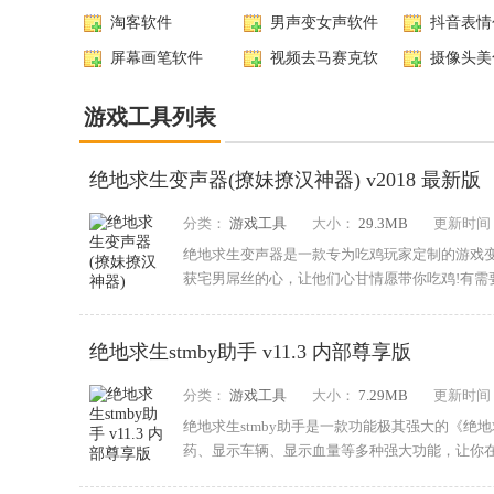
全
淘客软件
男声变女声软件
抖音表情
屏幕画笔软件
视频去马赛克软
摄像头美
件
游戏工具列表
绝地求生变声器(撩妹撩汉神器) v2018 最新版
分类：
游戏工具
大小：
29.3MB
更新时间
绝地求生变声器是一款专为吃鸡玩家定制的游戏
获宅男屌丝的心，让他们心甘情愿带你吃鸡!有需
管在...
绝地求生stmby助手 v11.3 内部尊享版
分类：
游戏工具
大小：
7.29MB
更新时间
绝地求生stmby助手是一款功能极其强大的《
药、显示车辆、显示血量等多种强大功能，让你
明：1...