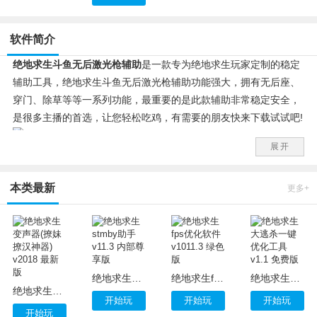
软件简介
绝地求生斗鱼无后激光枪辅助
是一款专为绝地求生玩家定制的稳定
辅助工具，绝地求生斗鱼无后激光枪辅助功能强大，拥有无后座、
穿门、除草等等一系列功能，最重要的是此款辅助非常稳定安全，
是很多主播的首选，让您轻松吃鸡，有需要的朋友快来下载试试吧!
展开
功能介绍：
主播无后
本类最新
激光无后
更多+
主播增强
激光增强
使用说明：
打开辅助初始化完成 直接点登录 出现账号为空直接无视
建议打决赛圈 决赛圈全是伏地魔 有了除草吃鸡稳稳的
绝地求生stmby助手 v11.3 内部尊享版
绝地求生fps优化软件 v1011.3 绿色版
绝地求生大逃杀一键优化工具 v1.1 免费版
绝地求生变声器(撩妹撩汉神器) v2018 最新版
mini14 SKS 开连点秒人那是要多快有多快
开始玩
开始玩
开始玩
这个上面的连点有的电脑开启没反应的 连点你们怎么顺手怎么用
开始玩