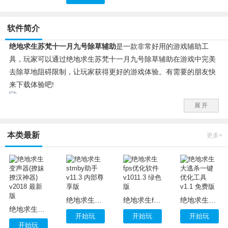
软件简介
绝地求生苏梵十一月九号除草辅助
是一款非常好用的游戏辅助工
具，玩家可以通过绝地求生苏梵十一月九号除草辅助在游戏中完美
去除草地阻碍限制，让玩家获得更好的游戏体验。有需要的朋友快
来下载体验吧!
展开
绝地求生苏梵十一月九号除草辅助使用说明：
运行本程序之前请确保游戏尚未运行，运行“绝地求生免费除草
本类最新
树”选择自己需要的功能，按照提示进行操作，完成，进入游戏!
更多+
绝地求生stmby助手 v11.3 内部尊享版
绝地求生fps优化软件 v1011.3 绿色版
绝地求生大逃杀一键优化工具 v1.1 免费版
绝地求生变声器(撩妹撩汉神器) v2018 最新版
开始玩
开始玩
开始玩
开始玩