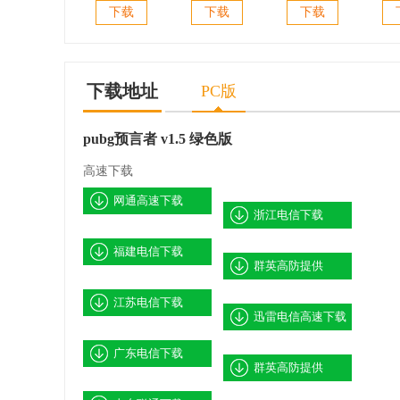
Visual
pacestar
拓扑图绘制管
Ping
下载
下载
下载
PingPlus(网络拓
lanflow(网络拓
理) v3.5 绿色免
图制作)
扑图制作软件)
扑图制作软件)
费版
v6.4.1 中文免费
v6.2.1.2043 绿色
版
版
下载地址
PC版
pubg预言者 v1.5 绿色版
高速下载
网通高速下载
浙江电信下载
福建电信下载
群英高防提供
江苏电信下载
迅雷电信高速下载
广东电信下载
群英高防提供