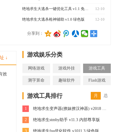
绝地求生大逃杀一键优化工具 v1.1 免费版
12-10
绝地求生大逃杀枪神辅助 v1.0 绿色版
12-10
1270
分享到：
游戏娱乐分类
址 ↓
网络游戏
游戏外挂
游戏工具
有效
测字算命
趣味软件
Flash游戏
游戏工具排行
月
总
1
绝地求生变声器(撩妹撩汉神器) v2018 最新版
2
绝地求生stmby助手 v11.3 内部尊享版
3
绝地求生fps优化软件 v1011.3 绿色版