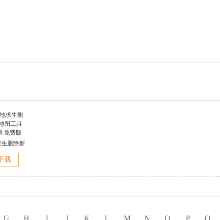
求生删除新
具 v2018
下载
免费版
G
H
I
J
K
L
M
N
O
P
Q