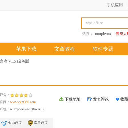
手机应用
|
热搜：
morphvox
游戏大
苹果下载
文章教程
软件专题
预言者 v1.5 绿色版
评分：
下载地址
发表评论
收
官网：
www.ckm360.com
环境：
winxp/win7/win8/win10/
金山通过
瑞星通过