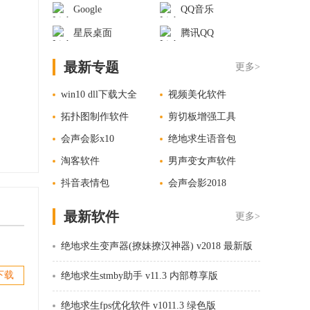
Google
QQ音乐
星辰桌面
腾讯QQ
最新专题
更多>
win10 dll下载大全
视频美化软件
拓扑图制作软件
剪切板增强工具
会声会影x10
绝地求生语音包
淘客软件
男声变女声软件
抖音表情包
会声会影2018
最新软件
更多>
绝地求生变声器(撩妹撩汉神器) v2018 最新版
下载
绝地求生stmby助手 v11.3 内部尊享版
绝地求生fps优化软件 v1011.3 绿色版