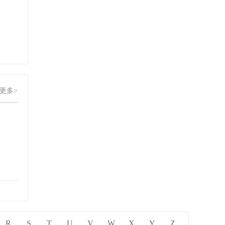
更多>
R
S
T
U
V
W
X
Y
Z