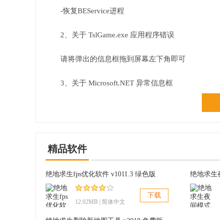
-恢复BEService进程
2、关于 TslGame.exe 应用程序错误
请将弹出的信息框拖到屏幕左下角即可
3、关于 Microsoft.NET 异常信息框
退出游戏即可，不需要关闭辅助和进程管理
4、关于 NET Framework初始化错误
精品软件
安装NET4.6.1运行环境即可修复
绝地求生fps优化软件 v1011.3 绿色版
绝地求生
下载
12.02MB | 简体中文