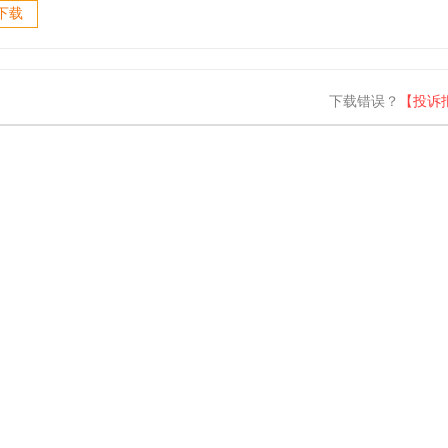
er(网络拓扑
下载
 v5.0.1
汉化版
下载错误？
【投诉