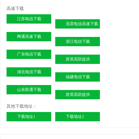
高速下载
江苏电信下载
迅雷电信高速下载
网通高速下载
浙江电信下载
广东电信下载
群英高防提供
湖北电信下载
福建电信下载
山东联通下载
群英高防提供
其他下载地址：
下载地址1
下载地址2