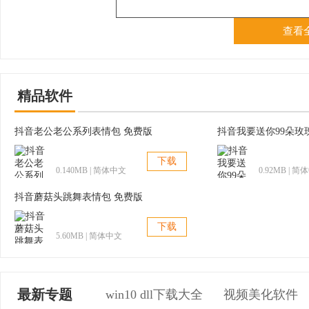
查看
精品软件
抖音老公老公系列表情包 免费版
下载
0.140MB | 简体中文
0.92MB | 
抖音蘑菇头跳舞表情包 免费版
下载
5.60MB | 简体中文
最新专题
win10 dll下载大全
视频美化软件