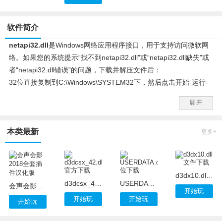
软件简介
netapi32.dll
是Windows网络应用程序接口，用于支持访问微软网
络。如果您的系统提示“找不到netapi32.dll”或“netapi32.dll缺失”或
者“netapi32.dll错误”的问题，下载并解压文件后：
32位直接复制到C:\Windows\SYSTEM32下，然后点击开始-运行-
输入regsvr32 netapi32.dll，即可解决问题。
展开
64位复制文件到c:\Windows\SysWOW64，开始-程序-附件-命令提
示符，右键点击，管理员身份运行。键入：regsvr32
本类最新
c:\Windows\SysWOW64\netapi32.dll即可。
更多+
d3dx10.dll文件下载
d3dcsx_42.dll官方下载
USERDATA.dll_64位下载
会声会影2018全套插件汉化版
开始玩
开始玩
开始玩
开始玩