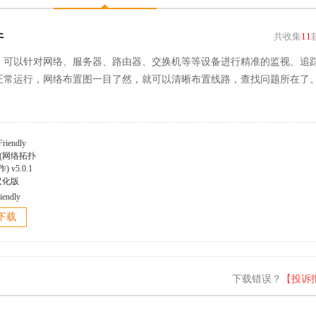
 ，EVO
件
共收集
11
DVD和iMovie中，Quicktime的高清电影，高清MPEG-4影片，HD
，可以针对网络、服务器、路由器、交换机等等设备进行精准的监视、追
正常运行，网络布置图一目了然，就可以清晰布置线路，查找问题所在了
，OGG格式
iendly
er(网络拓扑
在你的圈子分享。
下载
 v5.0.1
汉化版
下载错误？
【投诉
，宏达电，黑莓或其它设备。