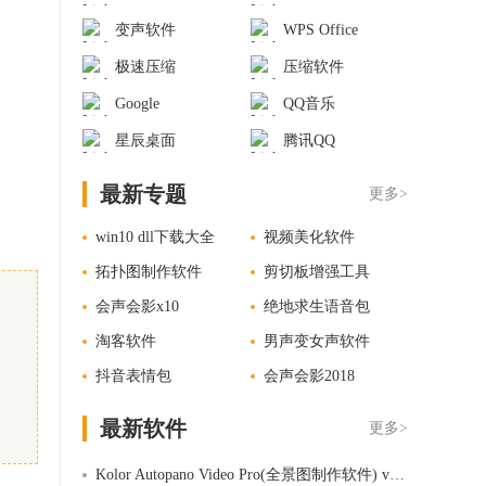
变声软件
WPS Office
极速压缩
压缩软件
Google
QQ音乐
星辰桌面
腾讯QQ
最新专题
更多>
win10 dll下载大全
视频美化软件
拓扑图制作软件
剪切板增强工具
会声会影x10
绝地求生语音包
淘客软件
男声变女声软件
抖音表情包
会声会影2018
最新软件
更多>
Kolor Autopano Video Pro(全景图制作软件) v1.5.1 官方免费版