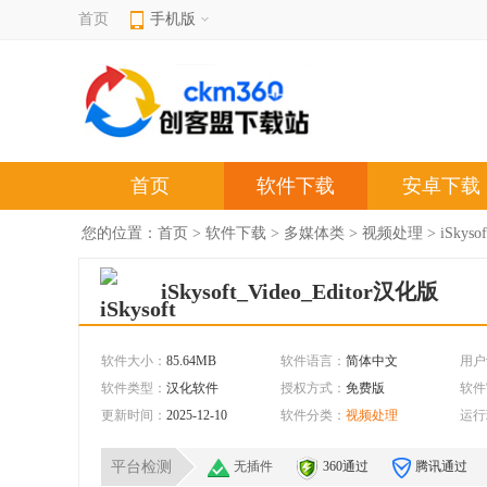
首页
手机版
首页
软件下载
安卓下载
您的位置：
首页
>
软件下载
>
多媒体类
>
视频处理
> iSkys
iSkysoft_Video_Editor汉化版
软件大小：
85.64MB
软件语言：
简体中文
用户
软件类型：
汉化软件
授权方式：
免费版
软件
更新时间：
2025-12-10
软件分类：
视频处理
运行
平台检测
无插件
360通过
腾讯通过