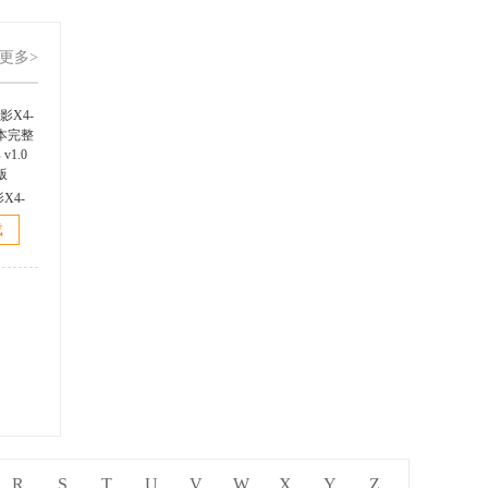
更多>
X4-
版本完整
载
v1.0
版
R
S
T
U
V
W
X
Y
Z