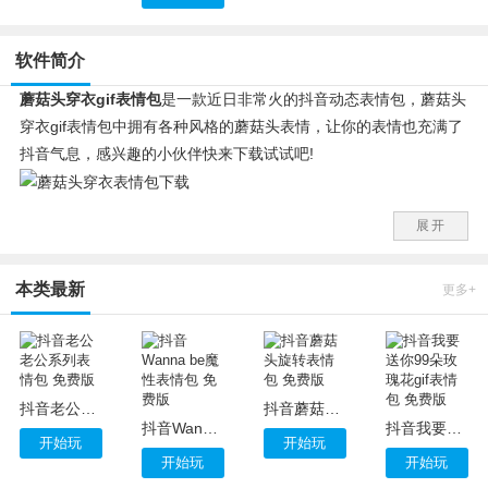
软件简介
蘑菇头穿衣gif表情包
是一款近日非常火的抖音动态表情包，蘑菇头
穿衣gif表情包中拥有各种风格的蘑菇头表情，让你的表情也充满了
抖音气息，感兴趣的小伙伴快来下载试试吧!
蘑菇头穿衣gif表情包安装使用方法
展开
1.下载完成后点击压缩包内的.eif文件即可将表情包导入qq。
2.下载完成后将表情包保存到您的设备手动导入微信表情包即可。
本类最新
蘑菇头穿衣gif表情包介绍：
更多+
今年的网络流行词喜欢总结人，这不，刚给中年人贴过“油腻”，又
给青年人贴上了“佛系”的标签。有网友表示，“佛系青年”就是自己生
活的写照。也有网友认为，凡事抱着“佛系心态”，未免有些消极。
同一个“佛系”不同的理解，“佛系青年”到底是消极还是调侃?
抖音老公老公系列表情包 免费版
抖音蘑菇头旋转表情包 免费版
抖音Wanna be魔性表情包 免费版
抖音我要送你99朵玫瑰花gif表情包 免费版
开始玩
开始玩
开始玩
开始玩