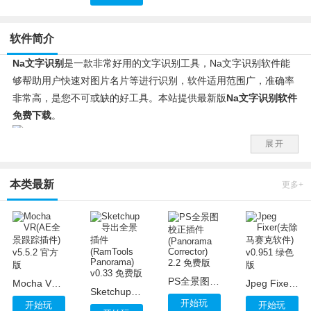
软件简介
Na文字识别
是一款非常好用的文字识别工具，Na文字识别软件能
够帮助用户快速对图片名片等进行识别，软件适用范围广，准确率
非常高，是您不可或缺的好工具。本站提供最新版
Na文字识别软件
免费下载
。
展开
Na文字识别软件怎么用?
1、运行软件，自动跳出一个文本框，选择“从图片读文件”;
本类最新
2、想要转换的图片，选定之后，点击“打开”就可以;
更多+
3、图片打开后，点击工具栏上的“识别”按钮;
4、将识别结果输出为Word就可以了。
PS全景图校正插件(Panorama Corrector) 2.2 免费版
Mocha VR(AE全景跟踪插件) v5.5.2 官方版
Jpeg Fixer(去除马赛克软件) v0.951 绿色版
Sketchup导出全景插件(RamTools Panorama) v0.33 免费版
开始玩
开始玩
开始玩