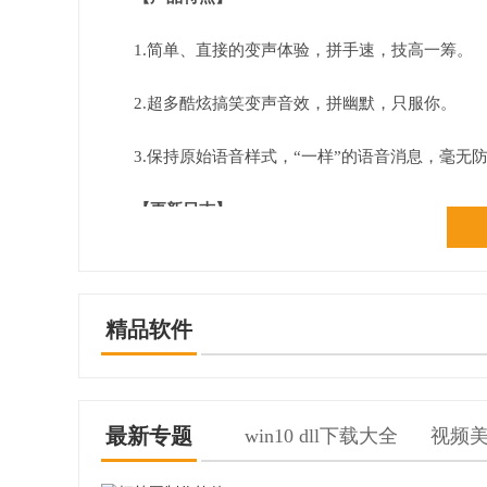
1.简单、直接的变声体验，拼手速，技高一筹。
2.超多酷炫搞笑变声音效，拼幽默，只服你。
3.保持原始语音样式，“一样”的语音消息，毫无
【更新日志】
版本：2.0 日期：2017年07月09日
解决在微信新版本上无法变声问题。
精品软件
最新专题
win10 dll下载大全
视频