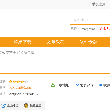
手机应用
|
热搜：
morphvox
游戏大
苹果下载
文章教程
软件专题
音效变声器 v2.0 绿色版
评分：
下载地址
发表评论
收
官网：
www.ckm360.com
环境：
winxp/win7/win8/win10/
金山通过
瑞星通过