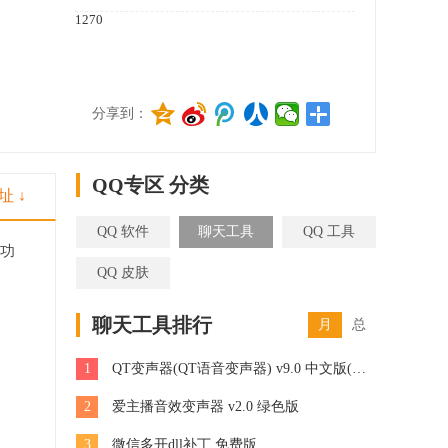
1270
分享到：
QQ专区 分类
址 ↓
QQ 软件
聊天工具
QQ 工具
种功
QQ 皮肤
聊天工具排行
月
总
1
QT变声器(QT语音变声器) v9.0 中文版(附教程)
2
爱主播音效变声器 v2.0 绿色版
3
微信多开dll补丁 免费版