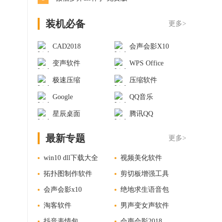
装机必备
更多>
CAD2018
会声会影X10
变声软件
WPS Office
极速压缩
压缩软件
Google
QQ音乐
星辰桌面
腾讯QQ
最新专题
更多>
win10 dll下载大全
视频美化软件
拓扑图制作软件
剪切板增强工具
会声会影x10
绝地求生语音包
淘客软件
男声变女声软件
抖音表情包
会声会影2018