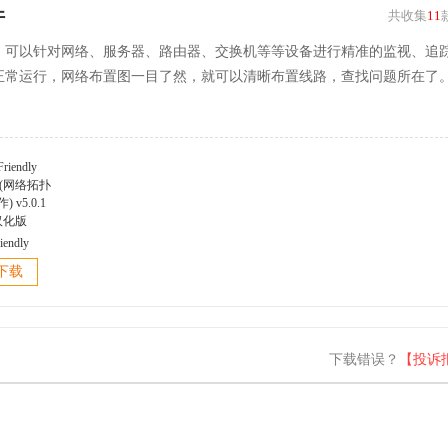
件
共收集
11
，可以针对网络、服务器、路由器、交换机等等设备进行精准的监视、追
正常运行，网络布置图一目了然，就可以清晰布置线路，查找问题所在了
iendly
er(网络拓扑
下载
 v5.0.1
汉化版
下载错误？
【投诉