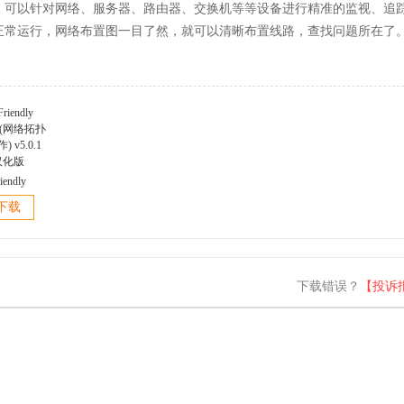
摄像头驱动(Ricoh芯片)
，可以针对网络、服务器、路由器、交换机等等设备进行精准的监视、追
正常运行，网络布置图一目了然，就可以清晰布置线路，查找问题所在了
摄像头驱动
记本电脑摄像头驱动
iendly
cam摄像头驱动
er(网络拓扑
下载
 v5.0.1
像头驱动
汉化版
像头驱动
下载错误？
【投诉