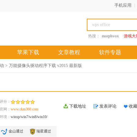
手机应用
|
热搜：
morphvox
游戏大
苹果下载
文章教程
软件专题
动
> 万能摄像头驱动程序下载 v2015 最新版
评分：
下载地址
发表评论
收
官网：
www.ckm360.com
环境：
winxp/win7/win8/win10/
金山通过
瑞星通过