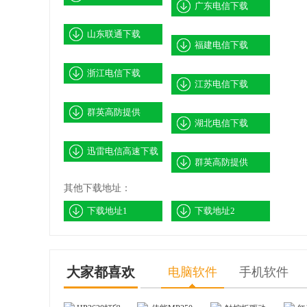
Samsung三星Q70/R510系列笔记本电脑摄像头驱
广东电信下载
Acer宏碁TravelMate 6493笔记本电脑Suyin摄像
山东联通下载
福建电信下载
Acer宏碁TravelMate 6493笔记本电脑Chicony
浙江电信下载
江苏电信下载
Acer宏碁Aspire ONE D150上网本Suyin摄像头驱
群英高防提供
湖北电信下载
Acer宏碁Aspire ONE D150上网本Chincony摄
迅雷电信高速下载
群英高防提供
运行 点此安装.exe 自动检测摄像头驱动。
其他下载地址：
下载地址1
下载地址2
大家都喜欢
电脑软件
手机软件