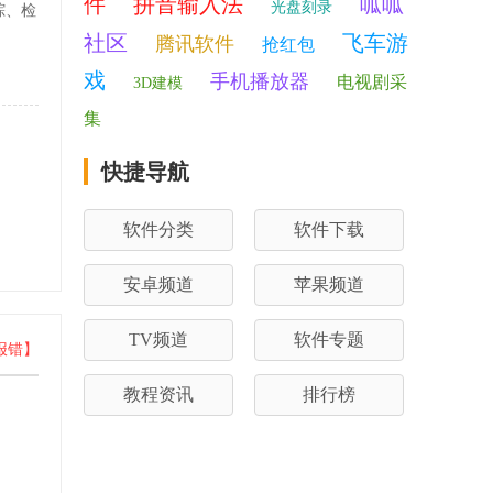
件
拼音输入法
呱呱
光盘刻录
踪、检
。
社区
飞车游
腾讯软件
抢红包
戏
手机播放器
电视剧采
3D建模
集
快捷导航
软件分类
软件下载
安卓频道
苹果频道
TV频道
软件专题
报错】
教程资讯
排行榜