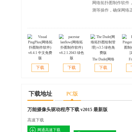
Lenovo联想(IBM) ThinkPad T400s笔记本自带
网络拓扑图制作软件
测等操作，确保网络
DELL戴尔各种笔记本摄像头驱动For WinXP
HP惠普Compaq Presario F700系列笔记本电脑
HP惠普Compaq Presario V31XXAU系列笔
The Dude(网络
Fr
HP惠普Pavilion DV9200系列笔记本VGA Web
Visual
pacestar
拓扑图绘制管
Ping
下载
下载
下载
PingPlus(网络拓
lanflow(网络拓
理) v3.5 绿色免
图制作)
HP惠普Pavilion TX1105/TX1106系列笔记本摄
扑图制作软件)
扑图制作软件)
费版
v6.4.1 中文免费
v6.2.1.2043 绿色
版
版
HP惠普Pavilion DV17xx/TN系列笔记本电脑摄
下载地址
PC版
HP惠普Mini 2133上网本摄像头驱动
万能摄像头驱动程序下载 v2015 最新版
Haier海尔心动系列笔记本摄像头驱动
高速下载
网通高速下载