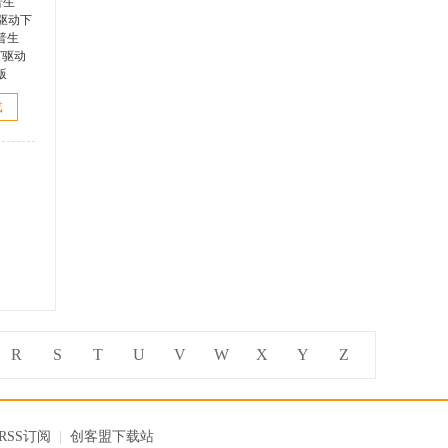
05KT
载
，爱普
KT驱动
版
R
S
T
U
V
W
X
Y
Z
RSS订阅
|
创客盟下载站