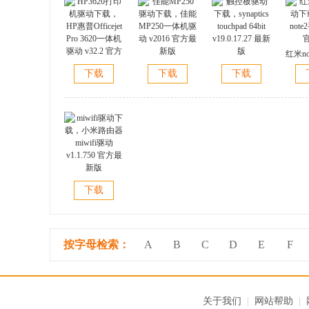
红米n
佳能MP250驱动
触控板驱动下
载，红
下载
下载
下载
HP3620打印机
下载，佳能
载，synaptics
机驱
驱动下载，HP
MP250一体机驱
touchpad 64bit
惠普Officejet Pro
动 v2016 官方最
v19.0.17.27 最新
3620一体机驱动
新版
版
v32.2 官方版
miwifi驱动下
下载
载，小米路由器
miwifi驱动
v1.1.750 官方最
新版
按字母检索：
A
B
C
D
E
F
关于我们
|
网站帮助
|