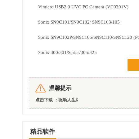
Vimicro USB2.0 UVC PC Camera (VC0301V)
Sonix SN9C101/SN9C102/ SN9C103/105
Sonix SN9C102P/SN9C105/SN9C110/SN9C120 (PC
Sonix 300/301/Series/305/325
Delux_b27/b28 PC Camera
eMPIA USB 2.0 Video Devices EM27xx and EM28
温馨提示
eMPIA USB 2.0 PC CameraAC580/AC680/AC688
点击下载 ：驱动人生6
Ali M5602/M5603C USB2.0 Camera
ViewSonic W2201 WebCam(VM302)
精品软件