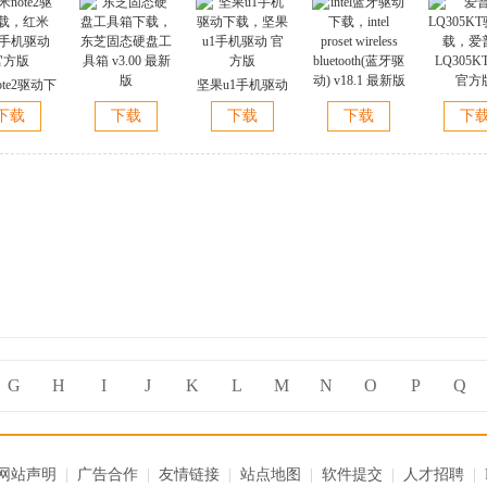
ote2驱动下
坚果u1手机驱动
米note2手
东芝固态硬盘工
下载，坚果u1手
intel蓝牙驱动下
爱普生LQ3
下载
下载
下载
下载
下
动 官方版
具箱下载，东芝
机驱动 官方版
载，intel proset
驱动下载
固态硬盘工具箱
wireless
生LQ305
v3.00 最新版
bluetooth(蓝牙驱
官方
动) v18.1 最新版
G
H
I
J
K
L
M
N
O
P
Q
网站声明
|
广告合作
|
友情链接
|
站点地图
|
软件提交
|
人才招聘
|