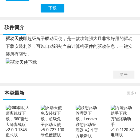
下载
软件简介
驱动天使
即超级兔子驱动天使，是一款功能强大且非常好用的驱动
下载安装利器，可以自动识别当前计算机硬件的驱动信息，一键安
装所有驱动。
驱动天使功能特点：
展开
1、通过驱动天使不必在去生产商那里查找最新的驱动。
2、一键帮安装各种CPU、主板、显卡、网卡、声卡等，计算机硬
本类最新
件最新的驱动信息。
更多+
3、具备驱动备份和驱动恢复功能方便又安全，最体贴的驱动安装
辅助工具。
4、强大的驱动还原技术，使用户可快速还原曾备份过的驱动程
序，备份驱动程序，享受“原地复活”的快感。
驱动天使 修改特点：